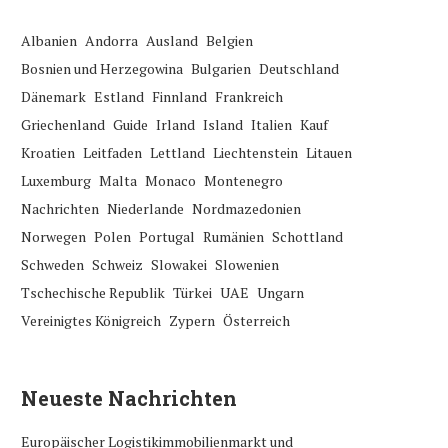
Albanien
Andorra
Ausland
Belgien
Bosnien und Herzegowina
Bulgarien
Deutschland
Dänemark
Estland
Finnland
Frankreich
Griechenland
Guide
Irland
Island
Italien
Kauf
Kroatien
Leitfaden
Lettland
Liechtenstein
Litauen
Luxemburg
Malta
Monaco
Montenegro
Nachrichten
Niederlande
Nordmazedonien
Norwegen
Polen
Portugal
Rumänien
Schottland
Schweden
Schweiz
Slowakei
Slowenien
Tschechische Republik
Türkei
UAE
Ungarn
Vereinigtes Königreich
Zypern
Österreich
Neueste Nachrichten
Europäischer Logistikimmobilienmarkt und