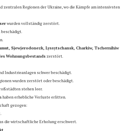
und zentralen Regionen der Ukraine, wo die Kämpfe am intensivsten
ser
wurden vollständig zerstört.
 beschädigt.
n.
hmut, Sjewjerodonezk, Lyssytschansk, Charkiw, Tschernihiw
des
Wohnungsbestands
zerstört.
 Industrieanlagen schwer beschädigt.
gionen wurden zerstört oder beschädigt.
roßstädten stehen leer.
n
haben erhebliche Verluste erlitten.
schaft gezogen:
.
s die wirtschaftliche Erholung erschwert.
kt