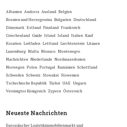
Albanien
Andorra
Ausland
Belgien
Bosnien und Herzegowina
Bulgarien
Deutschland
Dänemark
Estland
Finnland
Frankreich
Griechenland
Guide
Irland
Island
Italien
Kauf
Kroatien
Leitfaden
Lettland
Liechtenstein
Litauen
Luxemburg
Malta
Monaco
Montenegro
Nachrichten
Niederlande
Nordmazedonien
Norwegen
Polen
Portugal
Rumänien
Schottland
Schweden
Schweiz
Slowakei
Slowenien
Tschechische Republik
Türkei
UAE
Ungarn
Vereinigtes Königreich
Zypern
Österreich
Neueste Nachrichten
Europäischer Logistikimmobilienmarkt und