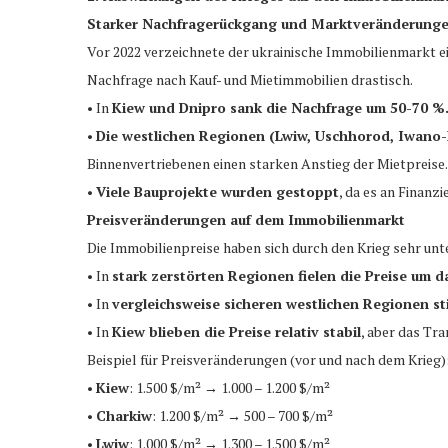
Starker Nachfragerückgang und Marktveränderung
Vor 2022 verzeichnete der ukrainische Immobilienmarkt e
Nachfrage nach Kauf- und Mietimmobilien drastisch.
• In
Kiew und Dnipro sank die Nachfrage um 50-70 %
•
Die westlichen Regionen (Lwiw, Uschhorod, Iwano
Binnenvertriebenen einen starken Anstieg der Mietpreise.
•
Viele Bauprojekte wurden gestoppt
, da es an Finanz
Preisveränderungen auf dem Immobilienmarkt
Die Immobilienpreise haben sich durch den Krieg sehr unt
• In
stark zerstörten Regionen fielen die Preise um d
• In
vergleichsweise sicheren westlichen Regionen s
• In
Kiew blieben die Preise relativ stabil
, aber das Tr
Beispiel für Preisveränderungen (vor und nach dem Krieg)
•
Kiew
: 1.500 $/m² → 1.000 – 1.200 $/m²
•
Charkiw
: 1.200 $/m² → 500 – 700 $/m²
•
Lwiw
: 1.000 $/m² → 1.300 – 1.500 $/m²