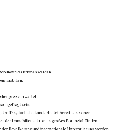
obilieninvestitionen werden.
eimmobilien.
ilienpreise erwartet.
achgefragt sein.
troffen, doch das Land arbeitet bereits an seiner
et der Immobiliensektor ein großes Potenzial für den
ehr der Bevölkerung und internationale Unterstützung werden