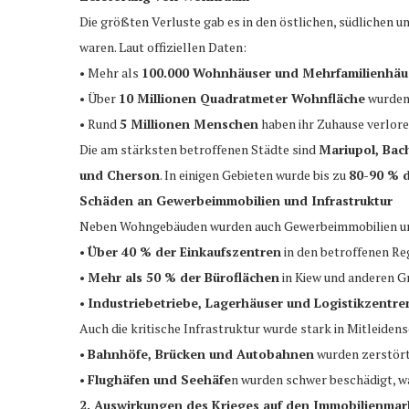
Die größten Verluste gab es in den östlichen, südlichen 
waren. Laut offiziellen Daten:
• Mehr als
100.000 Wohnhäuser und Mehrfamilienhäu
• Über
10 Millionen Quadratmeter Wohnfläche
wurden
• Rund
5 Millionen Menschen
haben ihr Zuhause verlore
Die am stärksten betroffenen Städte sind
Mariupol, Bac
und Cherson
. In einigen Gebieten wurde bis zu
80-90 % 
Schäden an Gewerbeimmobilien und Infrastruktur
Neben Wohngebäuden wurden auch Gewerbeimmobilien und
•
Über 40 % der Einkaufszentren
in den betroffenen Re
•
Mehr als 50 % der Büroflächen
in Kiew und anderen G
•
Industriebetriebe, Lagerhäuser und Logistikzentre
Auch die kritische Infrastruktur wurde stark in Mitleiden
•
Bahnhöfe, Brücken und Autobahnen
wurden zerstört
•
Flughäfen und Seehäfe
n wurden schwer beschädigt, wa
2. Auswirkungen des Krieges auf den Immobilienmar