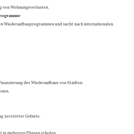
ng von Wohnungsverlusten.
 Programme
enen Wiederaufbauprogrammen und sucht nach internationalen
Finanzierung des Wiederaufbaus von Städten.
onen.
ng zerstörter Gebiete.
t in mehreren Phasen erholen.