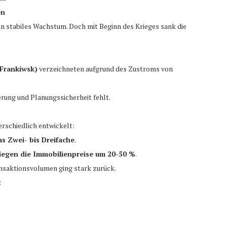
en
in stabiles Wachstum. Doch mit Beginn des Krieges sank die
.
-Frankiwsk)
verzeichneten aufgrund des Zustroms von
ierung und Planungssicherheit fehlt.
erschiedlich entwickelt:
as Zwei- bis Dreifache
.
tiegen die Immobilienpreise um 20-50 %
.
ansaktionsvolumen ging stark zurück.
: