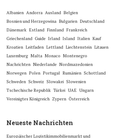
Albanien
Andorra
Ausland
Belgien
Bosnien und Herzegowina
Bulgarien
Deutschland
Dänemark
Estland
Finnland
Frankreich
Griechenland
Guide
Irland
Island
Italien
Kauf
Kroatien
Leitfaden
Lettland
Liechtenstein
Litauen
Luxemburg
Malta
Monaco
Montenegro
Nachrichten
Niederlande
Nordmazedonien
Norwegen
Polen
Portugal
Rumänien
Schottland
Schweden
Schweiz
Slowakei
Slowenien
Tschechische Republik
Türkei
UAE
Ungarn
Vereinigtes Königreich
Zypern
Österreich
Neueste Nachrichten
Europäischer Logistikimmobilienmarkt und