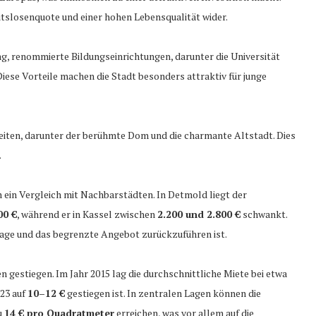
itslosenquote und einer hohen Lebensqualität wider.
g, renommierte Bildungseinrichtungen, darunter die Universität
ese Vorteile machen die Stadt besonders attraktiv für junge
keiten, darunter der berühmte Dom und die charmante Altstadt. Dies
.
h ein Vergleich mit Nachbarstädten. In Detmold liegt der
00 €
, während er in Kassel zwischen
2.200 und 2.800 €
schwankt.
rage und das begrenzte Angebot zurückzuführen ist.
n gestiegen. Im Jahr 2015 lag die durchschnittliche Miete bei etwa
023 auf
10–12 €
gestiegen ist. In zentralen Lagen können die
u
14 € pro Quadratmeter
erreichen, was vor allem auf die