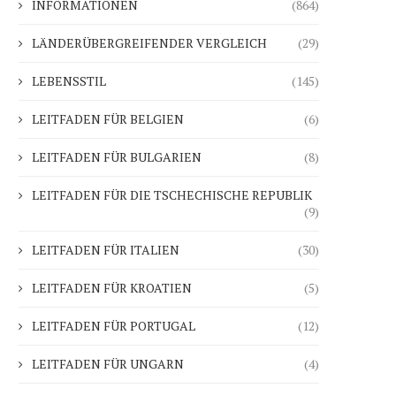
INFORMATIONEN
(864)
LÄNDERÜBERGREIFENDER VERGLEICH
(29)
LEBENSSTIL
(145)
LEITFADEN FÜR BELGIEN
(6)
LEITFADEN FÜR BULGARIEN
(8)
LEITFADEN FÜR DIE TSCHECHISCHE REPUBLIK
(9)
LEITFADEN FÜR ITALIEN
(30)
LEITFADEN FÜR KROATIEN
(5)
LEITFADEN FÜR PORTUGAL
(12)
Hotelanlagen nach der Saison
Warum Dänemark die K
2025 während Fonds und...
aufgab und was der.
LEITFADEN FÜR UNGARN
(4)
28.01.2026
22.01.2026