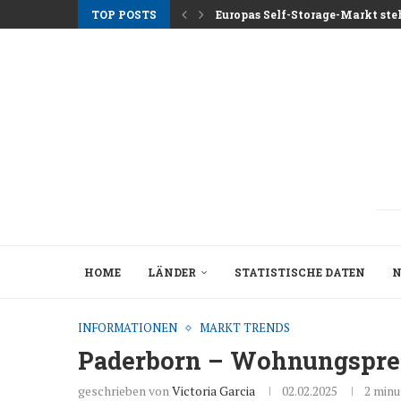
TOP POSTS
Europas Self-Storage-Markt steh
Die Mieten in Athen steigen und
Nemo Garden Eine Unterwasserfa
Brüssel will 10 Billionen Euro E
Greystar Treibt Strategische Bui
Große Städte nehmen Zweitwohn
Hotelanlagen nach der Saison 2
Der strukturelle Wandel hinter
HOME
LÄNDER
STATISTISCHE DATEN
N
INFORMATIONEN
MARKT TRENDS
Paderborn – Wohnungspreis
geschrieben von
Victoria Garcia
02.02.2025
2 minu