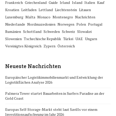
Frankreich
Griechenland
Guide
Irland
Island
Italien
Kauf
Kroatien
Leitfaden
Lettland
Liechtenstein
Litauen
Luxemburg
Malta
Monaco
Montenegro
Nachrichten
Niederlande
Nordmazedonien
Norwegen
Polen
Portugal
Rumänien
Schottland
Schweden
Schweiz
Slowakei
Slowenien
Tschechische Republik
Türkei
UAE
Ungarn
Vereinigtes Königreich
Zypern
Österreich
Neueste Nachrichten
Europäischer Logistikimmobilienmarkt und Entwicklung der
Logistikflächen Analyse 2026
Palmera Tower startet Bauarbeiten in Surfers Paradise an der
Gold Coast
Europas Self-Storage-Markt steht laut Savills vor einem
Investitionsaufschwung im Jahr 2026