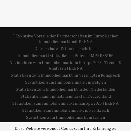
5 Exklusive Vorteile der Partnerschaften im Europäischen
Immobilienmarkt mit ERENA
Datenschutz- & Cookie-Richtlinie
Immobilienmarktstatistiken in Polen
IMPRESSUM
Nachrichten zum Immobilienmarkt in Europa 2025 | Trends &
Analysen | ERENA
Statistiken zum Immobilienmarkt im Vereinigten Königreich
Statistiken zum Immobilienmarkt in Belgien
Statistiken zum Immobilienmarkt in den Niederlanden
Statistiken zum Immobilienmarkt in Deutschland
Statistiken zum Immobilienmarkt in Europa 2025 | ERENA
Statistiken zum Immobilienmarkt in Frankreich
Statistiken zum Immobilienmarkt in Italien
Statistiken zum Immobilienmarkt in Spanien
Diese Website verwendet Cookies, um Ihre Erfahrung zu