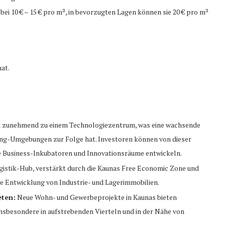
ei 10 € – 15 € pro m², in bevorzugten Lagen können sie 20 € pro m²
nat.
 zunehmend zu einem Technologiezentrum, was eine wachsende
ing-Umgebungen zur Folge hat. Investoren können von dieser
ie Business-Inkubatoren und Innovationsräume entwickeln.
gistik-Hub, verstärkt durch die Kaunas Free Economic Zone und
die Entwicklung von Industrie- und Lagerimmobilien.
eten:
Neue Wohn- und Gewerbeprojekte in Kaunas bieten
nsbesondere in aufstrebenden Vierteln und in der Nähe von