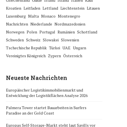
Griechenland
Guide
Irland
Island
Italien
Kauf
Kroatien
Leitfaden
Lettland
Liechtenstein
Litauen
Luxemburg
Malta
Monaco
Montenegro
Nachrichten
Niederlande
Nordmazedonien
Norwegen
Polen
Portugal
Rumänien
Schottland
Schweden
Schweiz
Slowakei
Slowenien
Tschechische Republik
Türkei
UAE
Ungarn
Vereinigtes Königreich
Zypern
Österreich
Neueste Nachrichten
Europäischer Logistikimmobilienmarkt und
Entwicklung der Logistikflächen Analyse 2026
Palmera Tower startet Bauarbeiten in Surfers
Paradise an der Gold Coast
Europas Self-Storage-Markt steht laut Savills vor