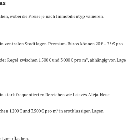
as
ien, wobei die Preise je nach Immobilientyp variieren.
 in zentralen Stadtlagen. Premium-Büros können 20 € – 25 € pro
der Regel zwischen 1.500 € und 3.000 € pro m², abhängig von Lage
in stark frequentierten Bereichen wie Laisvės Alėja. Neue
hen 1.200 € und 3.500 € pro m² in erstklassigen Lagen.
r Lagerflächen.