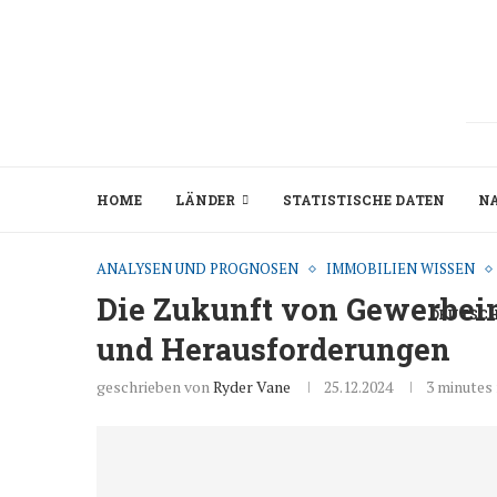
HOME
LÄNDER
STATISTISCHE DATEN
N
ANALYSEN UND PROGNOSEN
IMMOBILIEN WISSEN
Die Zukunft von Gewerbei
DEUTSC
und Herausforderungen
geschrieben von
Ryder Vane
25.12.2024
3 minutes