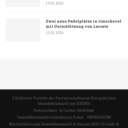
19.01.2026
Zwei neue Padelplätze in Courchevel
mit Unterstützung von Lacoste
15.01.2026
5 Exklusive Vorteile der Partnerschaften im Europäischen
Immobilienmarkt mit ERENA
Datenschutz- & Cookie-Richtlinie
Immobilienmarktstatistiken in Polen
IMPRESSUM
Nachrichten zum Immobilienmarkt in Europa 2025 | Trends &