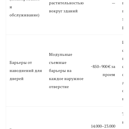
растительностью
—
пла
и
вокруг зданий
по
обслуживание)
эк
ра
Исп
сос
Модульные
ши
Барьеры от
съемные
~850–900 € за
стр
наводнений для
барьеры на
проем
от 
дверей
каждое наружное
др
отверстие
об
кл
Тип
кор
14.000–23.000