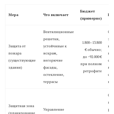
Бюджет
Мера
Что включает
Пр
(примерно)
Вентиляционные
Ст
решетки,
зав
1.800–13.800
Защита от
устойчивые к
и м
€ обычно;
пожара
искрам,
не
до ~92.000 €
(существующие
негорючие
сог
при полном
здания)
фасады,
ме
ретрофите
остекление,
ст
террасы
но
Сил
пло
Защитная зона
Управление
рас
(планирование