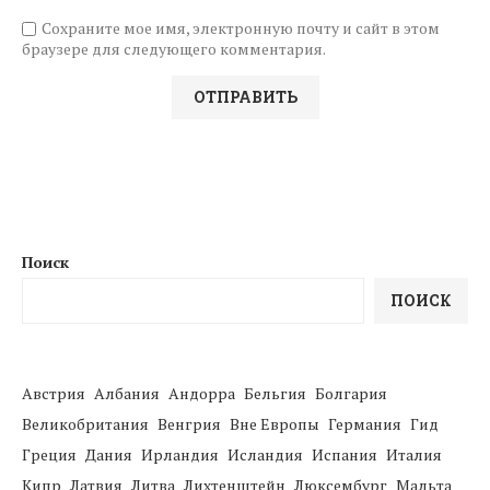
Сохраните мое имя, электронную почту и сайт в этом
браузере для следующего комментария.
Поиск
ПОИСК
Австрия
Албания
Андорра
Бельгия
Болгария
Великобритания
Венгрия
Вне Европы
Германия
Гид
Греция
Дания
Ирландия
Исландия
Испания
Италия
Кипр
Латвия
Литва
Лихтенштейн
Люксембург
Мальта