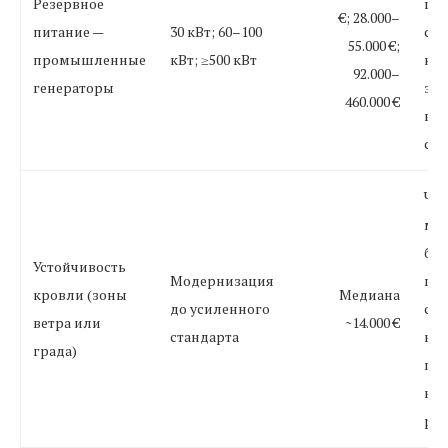
Резервное
шу
€; 28.000–
питание —
30 кВт; 60–100
соо
55.000 €;
промышленные
кВт; ≥500 кВт
но
92.000–
генераторы
зна
460.000 €
вли
сто
Чис
мож
бла
Устойчивость
Модернизация
гра
кровли (зоны
Медиана
до усиленного
суб
ветра или
~14.000 €
стандарта
кр
града)
пр
кро
ра