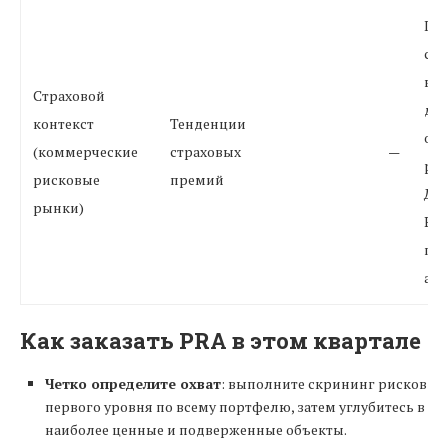
Пр
сущ
вы
Страховой
дин
контекст
Тенденции
от 
(коммерческие
страховых
—
рис
рисковые
премий
Док
рынки)
PRA
пр
ан
Как заказать PRA в этом квартале
Четко определите охват
: выполните скрининг рисков
первого уровня по всему портфелю, затем углубитесь в
наиболее ценные и подверженные объекты.