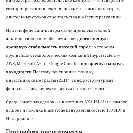
инкубаторы, исследовательские кампусы, — то теперь этот
сектор теряет привлекательность из-за высоких затрат,
длительных сроков строительства и жёстких регуляций.
На этом фоне дата-центры стали привлекательной
альтернативой: они обеспечивают
долгосрочную
арендную стабильность
,
высокий спрос
со стороны
крупнейших технологических компаний (hyperscalers —
AWS, Microsoft Azure, Google Cloud) и
прозрачную модель
доходности
. Поэтому пенсионные фонды,
инвестиционные трасты (REIT) и инфраструктурные
фонды всё чаще переключаются на этот сегмент.
Среди заметных сделок — инвестиция AXA IM Alts в кампус
в Лионе и покупка Blackstone центра мощностью 100 МВт в
Нидерландах.
География расширяется