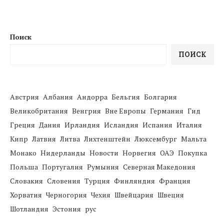
Поиск
ПОИСК
Австрия
Албания
Андорра
Бельгия
Болгария
Великобритания
Венгрия
Вне Европы
Германия
Гид
Греция
Дания
Ирландия
Исландия
Испания
Италия
Кипр
Латвия
Литва
Лихтенштейн
Люксембург
Мальта
Монако
Нидерланды
Новости
Норвегия
ОАЭ
Покупка
Польша
Португалия
Румыния
Северная Македония
Словакия
Словения
Турция
Финляндия
Франция
Хорватия
Черногория
Чехия
Швейцария
Швеция
Шотландия
Эстония
рус