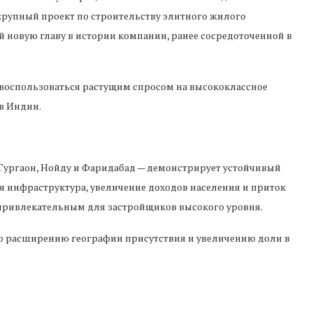
крупный проект по строительству элитного жилого
й новую главу в истории компании, ранее сосредоточенной в
y воспользоваться растущим спросом на высококлассное
в Индии.
Гургаон, Нойду и Фаридабад — демонстрирует устойчивый
ая инфраструктура, увеличение доходов населения и приток
ривлекательным для застройщиков высокого уровня.
 по расширению географии присутствия и увеличению доли в