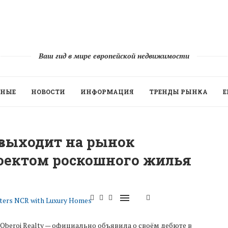
Ваш гид в мире европейской недвижимости
ННЫЕ
НОВОСТИ
ИНФОРМАЦИЯ
ТРЕНДЫ РЫНКА
Е
 выходит на рынок
Й
роектом роскошного жилья
beroi Realty — официально объявила о своём дебюте в