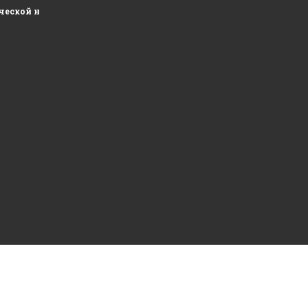
ческой недвижимости и развитие складских площадей...