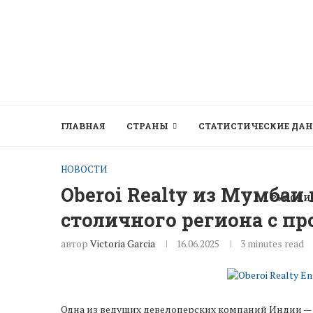
ГЛАВНАЯ
СТРАНЫ
СТАТИСТИЧЕСКИЕ ДА
НОВОСТИ
Oberoi Realty из Мумбаи
РУССКИ
столичного региона с п
автор
Victoria Garcia
16.06.2025
3 minutes read
Одна из ведущих девелоперских компаний Индии — O