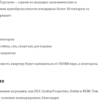
 Гургаоне — одном из ведущих экономических и
ания приобрела участок площадью более 10 гектаров за
ривает:
текторов
сейны, спа, спортзал, рестораны
езидентов
ость квартир будет начинаться от 550 000 евро, а пентхаусы
ие
ми игроками, как DLF, Godrej Properties, Sobha и M3M. Тем
ет успешно конкурировать благодаря: