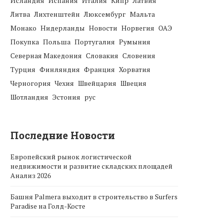
Исландия
Испания
Италия
Кипр
Латвия
Литва
Лихтенштейн
Люксембург
Мальта
Монако
Нидерланды
Новости
Норвегия
ОАЭ
Покупка
Польша
Португалия
Румыния
Северная Македония
Словакия
Словения
Турция
Финляндия
Франция
Хорватия
Черногория
Чехия
Швейцария
Швеция
Шотландия
Эстония
рус
Последние Новости
Европейский рынок логистической
недвижимости и развитие складских площадей
Анализ 2026
Башня Palmera выходит в строительство в Surfers
Paradise на Голд-Косте