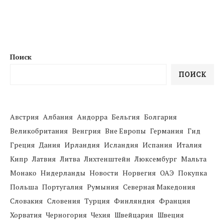
Поиск
ПОИСК
Австрия
Албания
Андорра
Бельгия
Болгария
Великобритания
Венгрия
Вне Европы
Германия
Гид
Греция
Дания
Ирландия
Исландия
Испания
Италия
Кипр
Латвия
Литва
Лихтенштейн
Люксембург
Мальта
Монако
Нидерланды
Новости
Норвегия
ОАЭ
Покупка
Польша
Португалия
Румыния
Северная Македония
Словакия
Словения
Турция
Финляндия
Франция
Хорватия
Черногория
Чехия
Швейцария
Швеция