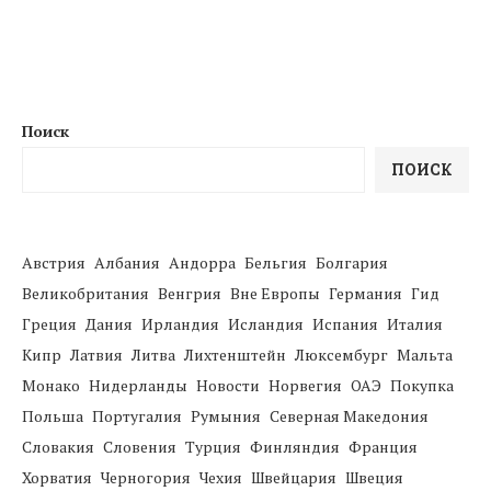
Поиск
ПОИСК
Австрия
Албания
Андорра
Бельгия
Болгария
Великобритания
Венгрия
Вне Европы
Германия
Гид
Греция
Дания
Ирландия
Исландия
Испания
Италия
Кипр
Латвия
Литва
Лихтенштейн
Люксембург
Мальта
Монако
Нидерланды
Новости
Норвегия
ОАЭ
Покупка
Польша
Португалия
Румыния
Северная Македония
Словакия
Словения
Турция
Финляндия
Франция
Хорватия
Черногория
Чехия
Швейцария
Швеция