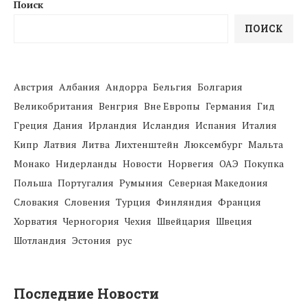
Поиск
ПОИСК
Австрия
Албания
Андорра
Бельгия
Болгария
Великобритания
Венгрия
Вне Европы
Германия
Гид
Греция
Дания
Ирландия
Исландия
Испания
Италия
Кипр
Латвия
Литва
Лихтенштейн
Люксембург
Мальта
Монако
Нидерланды
Новости
Норвегия
ОАЭ
Покупка
Польша
Португалия
Румыния
Северная Македония
Словакия
Словения
Турция
Финляндия
Франция
Хорватия
Черногория
Чехия
Швейцария
Швеция
Шотландия
Эстония
рус
Последние Новости