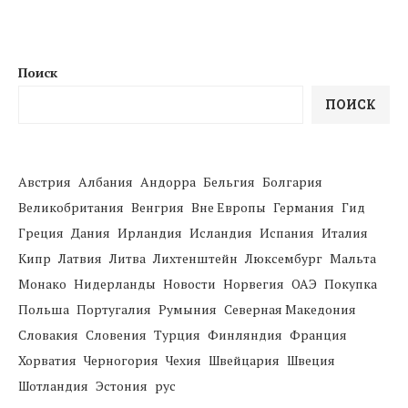
Поиск
ПОИСК
Австрия
Албания
Андорра
Бельгия
Болгария
Великобритания
Венгрия
Вне Европы
Германия
Гид
Греция
Дания
Ирландия
Исландия
Испания
Италия
Кипр
Латвия
Литва
Лихтенштейн
Люксембург
Мальта
Монако
Нидерланды
Новости
Норвегия
ОАЭ
Покупка
Польша
Португалия
Румыния
Северная Македония
Словакия
Словения
Турция
Финляндия
Франция
Хорватия
Черногория
Чехия
Швейцария
Швеция
Шотландия
Эстония
рус