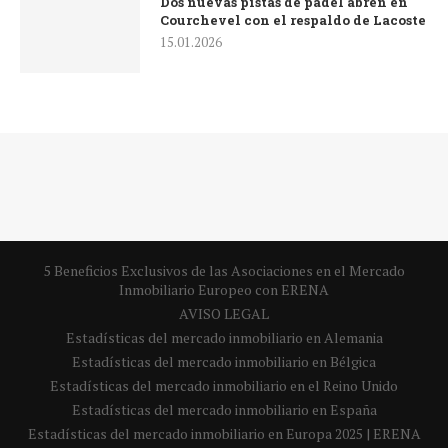
Dos nuevas pistas de pádel abren en
Courchevel con el respaldo de Lacoste
15.01.2026
5 Beneficios Exclusivos de las Asociaciones en el Mercado
Inmobiliario Europeo con ERENA
AVISO LEGAL
Estadísticas del mercado inmobiliario en Alemania
Estadísticas del mercado inmobiliario en Bélgica
Estadísticas del mercado inmobiliario en el Reino Unido
Estadísticas del mercado inmobiliario en España
Estadísticas del mercado inmobiliario en Europa 2025 | ERENA