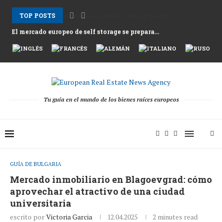
TOP POSTS
El mercado europeo de self storage se prepara...
Los alquileres en Atenas suben mientras Grecia afronta...
Nemo Garden Una granja submarina que desafía la...
Bruselas busca desbloquear 10 billones de euros en...
Greystar Impulsa la Expansión Estratégica del Build to...
Las principales ciudades apuntan a las segundas viviendas...
Activos hoteleros tras la temporada 2025 mientras los...
El cambio estructural detrás de la recuperación de...
Tu guía en el mundo de los bienes raíces europeos
GUÍA DE BULGARIA
Mercado inmobiliario en Blagoevgrad: cómo
aprovechar el atractivo de una ciudad
universitaria
escrito por
Victoria Garcia
12.04.2025
2 minutes read