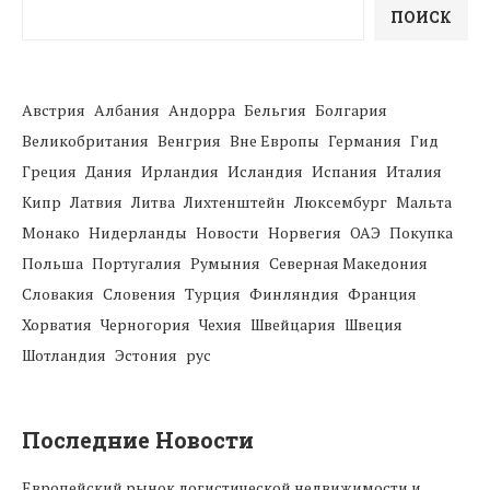
ПОИСК
Австрия
Албания
Андорра
Бельгия
Болгария
Великобритания
Венгрия
Вне Европы
Германия
Гид
Греция
Дания
Ирландия
Исландия
Испания
Италия
Кипр
Латвия
Литва
Лихтенштейн
Люксембург
Мальта
Монако
Нидерланды
Новости
Норвегия
ОАЭ
Покупка
Польша
Португалия
Румыния
Северная Македония
Словакия
Словения
Турция
Финляндия
Франция
Хорватия
Черногория
Чехия
Швейцария
Швеция
Шотландия
Эстония
рус
Последние Новости
Европейский рынок логистической недвижимости и