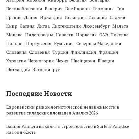
Великобритания
Венгрия
Вне Европы
Германия
Гид
Греция
Дания
Ирландия
Исландия
Испания
Италия
Кипр
Латвия
Литва
Лихтенштейн
Люксембург
Мальта
Монако
Нидерланды
Новости
Норвегия
ОАЭ
Покупка
Польша
Португалия
Румыния
Северная Македония
Словакия
Словения
Турция
Финляндия
Франция
Хорватия
Черногория
Чехия
Швейцария
Швеция
Шотландия
Эстония
рус
Последние Новости
Европейский рынок логистической недвижимости и
развитие складских площадей Анализ 2026
Башня Palmera выходит в строительство в Surfers Paradise
на Голд-Косте