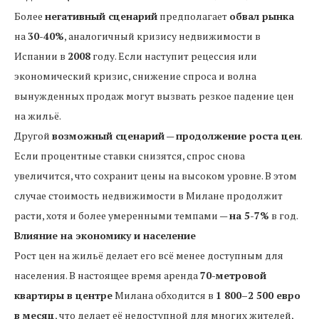
Более
негативный сценарий
предполагает
обвал рынка
на
30-40%
, аналогичный кризису недвижимости в
Испании в
2008
году. Если наступит рецессия или
экономический кризис, снижение спроса и волна
вынужденных продаж могут вызвать резкое падение цен
на жильё.
Другой
возможный сценарий
—
продолжение роста цен
.
Если процентные ставки снизятся, спрос снова
увеличится, что сохранит цены на высоком уровне. В этом
случае стоимость недвижимости в Милане продолжит
расти, хотя и более умеренными темпами —
на 5-7%
в год.
Влияние на экономику и население
Рост цен на жильё делает его всё менее доступным для
населения. В настоящее время аренда
70-метровой
квартиры в центре
Милана обходится в
1 800–2 500 евро
в месяц
, что делает её недоступной для многих жителей,