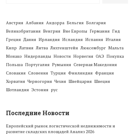
Австрия
Албания
Андорра
Бельгия
Болгария
Великобритания
Венгрия
Вне Европы
Германия
Гид
Греция
Дания
Ирландия
Исландия
Испания
Италия
Кипр
Латвия
Литва
Лихтенштейн
Люксембург
Мальта
Монако
Нидерланды
Новости
Норвегия
ОАЭ
Покупка
Польша
Португалия
Румыния
Северная Македония
Словакия
Словения
Турция
Финляндия
Франция
Хорватия
Черногория
Чехия
Швейцария
Швеция
Шотландия
Эстония
рус
Последние Новости
Европейский рынок логистической недвижимости и
развитие складских площадей Анализ 2026