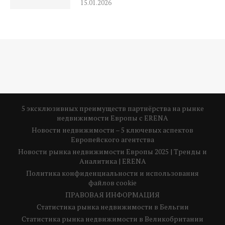
15.01.2026
5 эксклюзивных преимуществ партнёрства на рынке
недвижимости Европы с ERENA
Новости недвижимости – 5 ключевых аспектов
Европейского агентства
Новости рынка недвижимости Европы 2025 | Тренды и
Аналитика | ERENA
Политика конфиденциальности и использования
файлов cookie
ПРАВОВАЯ ИНФОРМАЦИЯ
Статистика рынка недвижимости в Бельгии
Статистика рынка недвижимости в Великобритании