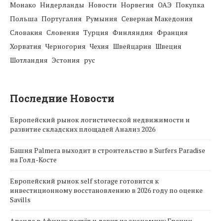
Монако
Нидерланды
Новости
Норвегия
ОАЭ
Покупка
Польша
Португалия
Румыния
Северная Македония
Словакия
Словения
Турция
Финляндия
Франция
Хорватия
Черногория
Чехия
Швейцария
Швеция
Шотландия
Эстония
рус
Последние Новости
Европейский рынок логистической недвижимости и
развитие складских площадей Анализ 2026
Башня Palmera выходит в строительство в Surfers Paradise
на Голд-Косте
Европейский рынок self storage готовится к
инвестиционному восстановлению в 2026 году по оценке
Savills
Аренда в Афинах растёт и давит на экономику Греции