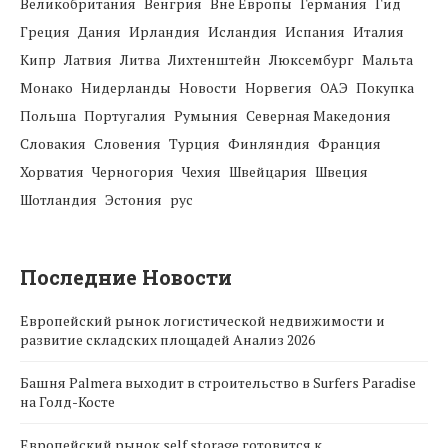
Великобритания
Венгрия
Вне Европы
Германия
Гид
Греция
Дания
Ирландия
Исландия
Испания
Италия
Кипр
Латвия
Литва
Лихтенштейн
Люксембург
Мальта
Монако
Нидерланды
Новости
Норвегия
ОАЭ
Покупка
Польша
Португалия
Румыния
Северная Македония
Словакия
Словения
Турция
Финляндия
Франция
Хорватия
Черногория
Чехия
Швейцария
Швеция
Шотландия
Эстония
рус
Последние Новости
Европейский рынок логистической недвижимости и
развитие складских площадей Анализ 2026
Башня Palmera выходит в строительство в Surfers Paradise
на Голд-Косте
Европейский рынок self storage готовится к