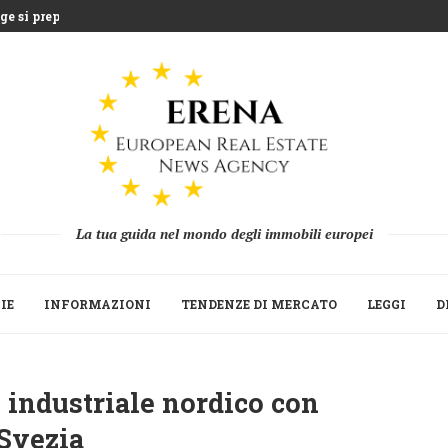
e si prepara...
entre la Grecia...
uea che sfida l’agricoltura...
 miliardi di euro...
Strategica del Build to Rent...
 le seconde...
ne 2025 mentre fondi...
 la ripresa della raccolta...
La tua guida nel mondo degli immobili europei
IE
INFORMAZIONI
TENDENZE DI MERCATO
LEGGI
D
 industriale nordico con
 Svezia