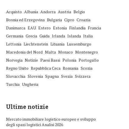
Acquisto
Albania
Andorra
Austria
Belgio
Bosnia ed Erzegovina
Bulgaria
Cipro
Croazia
Danimarca
EAU
Estero
Estonia
Finlandia
Francia
Germania
Grecia
Guida
Irlanda
Islanda
Italia
Lettonia
Liechtenstein
Lituania
Lussemburgo
Macedonia del Nord
Malta
Monaco
Montenegro
Norvegia
Notizie
Paesi Bassi
Polonia
Portogallo
Regno Unito
Repubblica Ceca
Romania
Scozia
Slovacchia
Slovenia
Spagna
Svezia
Svizzera
Turchia
Ungheria
Ultime notizie
Mercato immobiliare logistico europeo e sviluppo
degli spazi logistici Analisi 2026