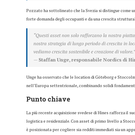
Pozzato ha sottolineato che la Svezia si distingue come un
forte domanda degli occupanti e da una crescita struttural
“Questi asset non solo rafforzano la nostra piatt
nostra strategia di lungo periodo di crescita in lo
vediamo crescita sostenibile e creazione di valore.
—
Staffan Unge, responsabile Nordics di Hi
Unge ha osservato che le location di Göteborg e Stoccolma
nell’Europa settentrionale, combinando solidi fondamentali 
Punto chiave
La più recente acquisizione svedese di Hines rafforza il 
logistica e residenziale. Con asset di primo livello a Stocc
è posizionata per cogliere sia redditi immediati sia un a