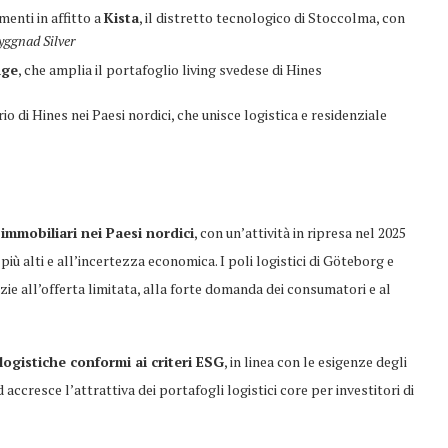
enti in affitto a
Kista
, il distretto tecnologico di Stoccolma, con
yggnad Silver
nge
, che amplia il portafoglio living svedese di Hines
o di Hines nei Paesi nordici, che unisce logistica e residenziale
immobiliari nei Paesi nordici
, con un’attività in ripresa nel 2025
più alti e all’incertezza economica. I poli logistici di Göteborg e
ie all’offerta limitata, alla forte domanda dei consumatori e al
logistiche conformi ai criteri ESG
, in linea con le esigenze degli
nd accresce l’attrattiva dei portafogli logistici core per investitori di