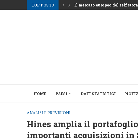
Il mercato europeo del self storag
TOP POSTS
Gli affitti ad Atene aumentano m
Nemo Garden Una fattoria subacq
Bruxelles vuole sbloccare 10 mila
Greystar Avanza nell’Espansione 
Le grandi città prendono di mira
Asset alberghieri dopo la stagio
Il cambiamento strutturale dietro
HOME
PAESI
DATI STATISTICI
NOTIZ
ANALISI E PREVISIONI
Hines amplia il portafoglio
importanti acquisizioni in