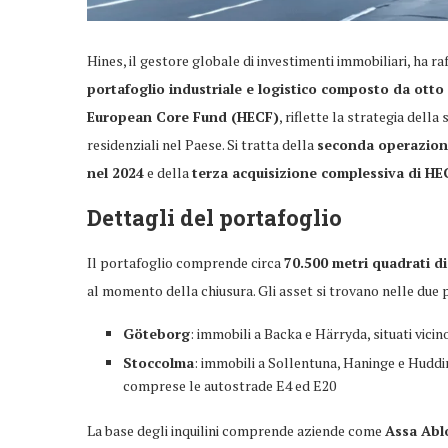
Hines, il gestore globale di investimenti immobiliari, ha r
portafoglio industriale e logistico composto da otto 
European Core Fund (HECF)
, riflette la strategia dell
residenziali nel Paese. Si tratta della
seconda operazione
nel 2024
e della
terza acquisizione complessiva di HE
Dettagli del portafoglio
Il portafoglio comprende circa
70.500 metri quadrati di
al momento della chiusura. Gli asset si trovano nelle due 
Göteborg
: immobili a Backa e Härryda, situati vici
Stoccolma
: immobili a Sollentuna, Haninge e Huddin
comprese le autostrade E4 ed E20
La base degli inquilini comprende aziende come
Assa Ablo