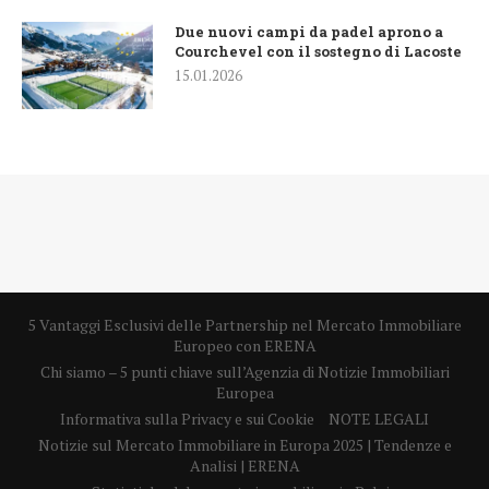
Due nuovi campi da padel aprono a
Courchevel con il sostegno di Lacoste
15.01.2026
5 Vantaggi Esclusivi delle Partnership nel Mercato Immobiliare
Europeo con ERENA
Chi siamo – 5 punti chiave sull’Agenzia di Notizie Immobiliari
Europea
Informativa sulla Privacy e sui Cookie
NOTE LEGALI
Notizie sul Mercato Immobiliare in Europa 2025 | Tendenze e
Analisi | ERENA