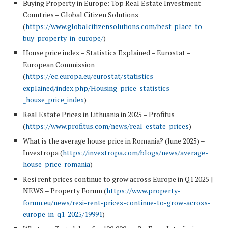
Buying Property in Europe: Top Real Estate Investment
Countries – Global Citizen Solutions
(
https://www.globalcitizensolutions.com/best-place-to-
buy-property-in-europe/
)
House price index – Statistics Explained – Eurostat –
European Commission
(
https://ec.europa.eu/eurostat/statistics-
explained/index.php/Housing_price_statistics_-
_house_price_index
)
Real Estate Prices in Lithuania in 2025 – Profitus
(
https://www.profitus.com/news/real-estate-prices
)
What is the average house price in Romania? (June 2025) –
Investropa (
https://investropa.com/blogs/news/average-
house-price-romania
)
Resi rent prices continue to grow across Europe in Q1 2025 |
NEWS – Property Forum (
https://www.property-
forum.eu/news/resi-rent-prices-continue-to-grow-across-
europe-in-q1-2025/19991
)