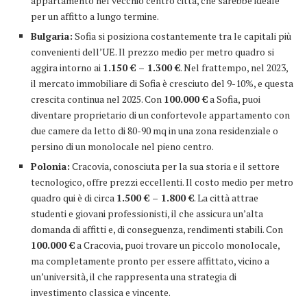
appartamento nel vecchio centro città, che sarebbe ideale
per un affitto a lungo termine.
Bulgaria:
Sofia si posiziona costantemente tra le capitali più
convenienti dell’UE. Il prezzo medio per metro quadro si
aggira intorno ai
1.150 € – 1.300 €
. Nel frattempo, nel 2023,
il mercato immobiliare di Sofia è cresciuto del 9-10%, e questa
crescita continua nel 2025. Con
100.000 €
a Sofia, puoi
diventare proprietario di un confortevole appartamento con
due camere da letto di 80-90 mq in una zona residenziale o
persino di un monolocale nel pieno centro.
Polonia:
Cracovia, conosciuta per la sua storia e il settore
tecnologico, offre prezzi eccellenti. Il costo medio per metro
quadro qui è di circa
1.500 € – 1.800 €
. La città attrae
studenti e giovani professionisti, il che assicura un’alta
domanda di affitti e, di conseguenza, rendimenti stabili. Con
100.000 €
a Cracovia, puoi trovare un piccolo monolocale,
ma completamente pronto per essere affittato, vicino a
un’università, il che rappresenta una strategia di
investimento classica e vincente.