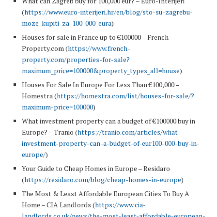
What can Zagreb buy for 100,000 eur? – Euro-Interijeri
(
https://www.euro-interijeri.hr/en/blog/sto-su-zagrebu-
moze-kupiti-za-100-000-eura
)
Houses for sale in France up to €100000 – French-
Property.com (
https://www.french-
property.com/properties-for-sale?
maximum_price=100000&property_types_all=house
)
Houses For Sale In Europe For Less Than €100,000 –
Homestra (
https://homestra.com/list/houses-for-sale/?
maximum-price=100000
)
What investment property can a budget of €100000 buy in
Europe? – Tranio (
https://tranio.com/articles/what-
investment-property-can-a-budget-of-eur100-000-buy-in-
europe/
)
Your Guide to Cheap Homes in Europe – Residaro
(
https://residaro.com/blog/cheap-homes-in-europe
)
The Most & Least Affordable European Cities To Buy A
Home – CIA Landlords (
https://www.cia-
landlords.co.uk/news/the-most-least-affordable-european-