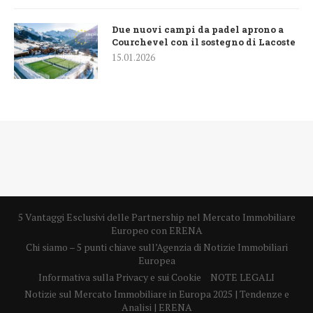
Due nuovi campi da padel aprono a
Courchevel con il sostegno di Lacoste
15.01.2026
5 Vantaggi Esclusivi delle Partnership nel Mercato Immobiliare
Europeo con ERENA
Chi siamo – 5 punti chiave sull’Agenzia di Notizie Immobiliari
Europea
Informativa sulla Privacy e sui Cookie
NOTE LEGALI
Notizie sul Mercato Immobiliare in Europa 2025 | Tendenze e
Analisi | ERENA