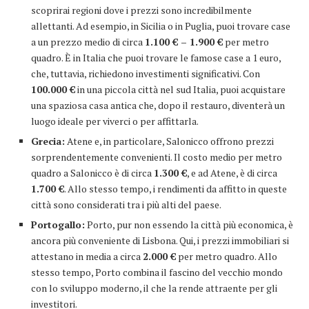
scoprirai regioni dove i prezzi sono incredibilmente
allettanti. Ad esempio, in Sicilia o in Puglia, puoi trovare case
a un prezzo medio di circa
1.100 € – 1.900 €
per metro
quadro. È in Italia che puoi trovare le famose case a 1 euro,
che, tuttavia, richiedono investimenti significativi. Con
100.000 €
in una piccola città nel sud Italia, puoi acquistare
una spaziosa casa antica che, dopo il restauro, diventerà un
luogo ideale per viverci o per affittarla.
Grecia:
Atene e, in particolare, Salonicco offrono prezzi
sorprendentemente convenienti. Il costo medio per metro
quadro a Salonicco è di circa
1.300 €
, e ad Atene, è di circa
1.700 €
. Allo stesso tempo, i rendimenti da affitto in queste
città sono considerati tra i più alti del paese.
Portogallo:
Porto, pur non essendo la città più economica, è
ancora più conveniente di Lisbona. Qui, i prezzi immobiliari si
attestano in media a circa
2.000 €
per metro quadro. Allo
stesso tempo, Porto combina il fascino del vecchio mondo
con lo sviluppo moderno, il che la rende attraente per gli
investitori.