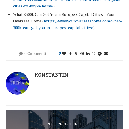
cities-to-buy-a-home/
)
What £300k Can Get You in Europe’s Capital Cities – Your
Overseas Home (
https://www.youroverseashome.com/what-
300k-can-get-you-in-europes-capital-cities/
)
0 Commenti
0
KONSTANTIN
POST PRECEDENTE