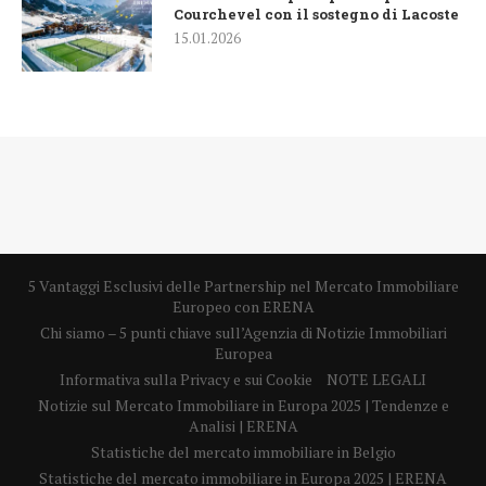
Courchevel con il sostegno di Lacoste
15.01.2026
5 Vantaggi Esclusivi delle Partnership nel Mercato Immobiliare
Europeo con ERENA
Chi siamo – 5 punti chiave sull’Agenzia di Notizie Immobiliari
Europea
Informativa sulla Privacy e sui Cookie
NOTE LEGALI
Notizie sul Mercato Immobiliare in Europa 2025 | Tendenze e
Analisi | ERENA
Statistiche del mercato immobiliare in Belgio
Statistiche del mercato immobiliare in Europa 2025 | ERENA