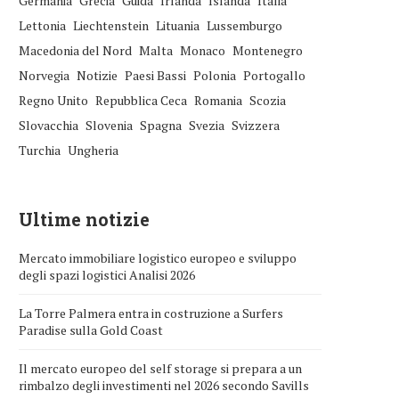
Germania
Grecia
Guida
Irlanda
Islanda
Italia
Lettonia
Liechtenstein
Lituania
Lussemburgo
Macedonia del Nord
Malta
Monaco
Montenegro
Norvegia
Notizie
Paesi Bassi
Polonia
Portogallo
Regno Unito
Repubblica Ceca
Romania
Scozia
Slovacchia
Slovenia
Spagna
Svezia
Svizzera
Turchia
Ungheria
Ultime notizie
Mercato immobiliare logistico europeo e sviluppo
degli spazi logistici Analisi 2026
La Torre Palmera entra in costruzione a Surfers
Paradise sulla Gold Coast
Il mercato europeo del self storage si prepara a un
rimbalzo degli investimenti nel 2026 secondo Savills