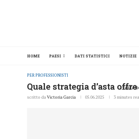
HOME
PAESI
DATI STATISTICI
NOTIZIE
PER PROFESSIONISTI
Quale strategia d’asta offre 
ITALIAN
scritto da
Victoria Garcia
05.06.2025
3 minutes re