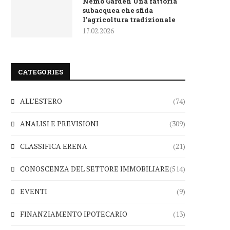
Nemo Garden Una fattoria
subacquea che sfida
l’agricoltura tradizionale
17.02.2026
CATEGORIES
ALL’ESTERO
(74)
ANALISI E PREVISIONI
(309)
CLASSIFICA ERENA
(21)
CONOSCENZA DEL SETTORE IMMOBILIARE
(514)
EVENTI
(9)
FINANZIAMENTO IPOTECARIO
(13)