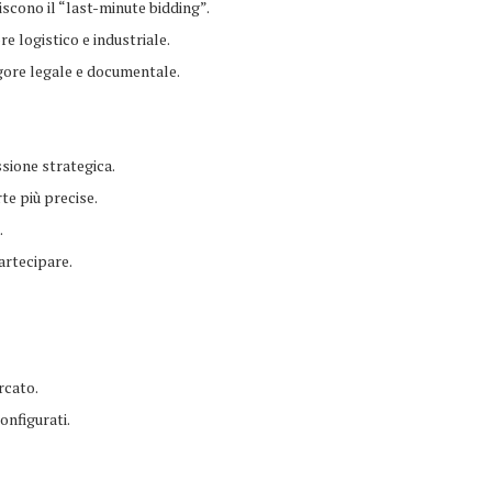
iscono il “last-minute bidding”.
e logistico e industriale.
gore legale e documentale.
sione strategica.
te più precise.
.
artecipare.
rcato.
onfigurati.