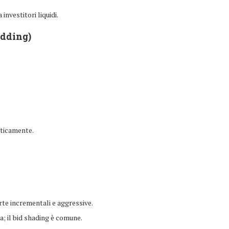
nvestitori liquidi.
idding)
aticamente.
te incrementali e aggressive.
; il bid shading è comune.