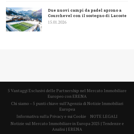
Due nuovi campi da padel aprono a
Courchevel con il sostegno di Lacoste
15.01.2026
5 Vantaggi Esclusivi delle Partnership nel Mercato Immobiliare
Europeo con ERENA
Chi siamo – 5 punti chiave sull’Agenzia di Notizie Immobiliari
Europea
Informativa sulla Privacy e sui Cookie
NOTE LEGALI
Notizie sul Mercato Immobiliare in Europa 2025 | Tendenze e
Analisi | ERENA