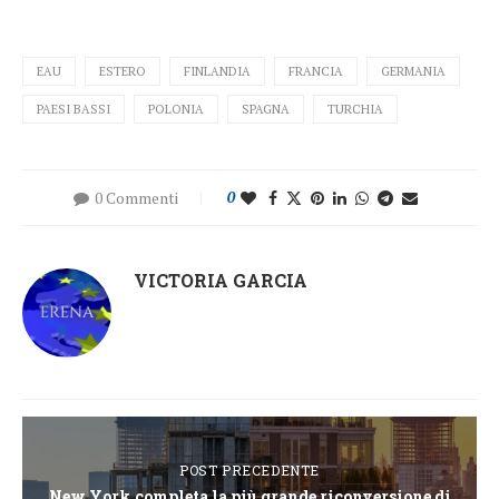
EAU
ESTERO
FINLANDIA
FRANCIA
GERMANIA
PAESI BASSI
POLONIA
SPAGNA
TURCHIA
0 Commenti
0
VICTORIA GARCIA
POST PRECEDENTE
New York completa la più grande riconversione di