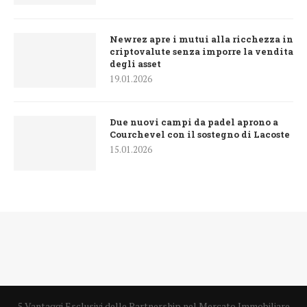
Newrez apre i mutui alla ricchezza in
criptovalute senza imporre la vendita
degli asset
19.01.2026
Due nuovi campi da padel aprono a
Courchevel con il sostegno di Lacoste
15.01.2026
5 Vantaggi Esclusivi delle Partnership nel Mercato Immobiliare