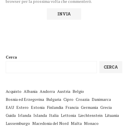
browser per la prossima volta che commenterò.
Cerca
CERCA
Acquisto
Albania
Andorra
Austria
Belgio
Bosnia ed Erzegovina
Bulgaria
Cipro
Croazia
Danimarca
EAU
Estero
Estonia
Finlandia
Francia
Germania
Grecia
Guida
Irlanda
Islanda
Italia
Lettonia
Liechtenstein
Lituania
Lussemburgo
Macedonia del Nord
Malta
Monaco