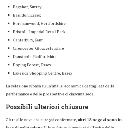
Bagshot, Surrey
Basildon, Essex
Borehamwood, Hertfordshire
Bristol – Imperial Retail Park
Canterbury, Kent
Cirencester, Gloucestershire
Dunstable, Bedfordshire
Epping Forest, Essex
Lakeside Shopping Centre, Essex
La selezione si basa su un’analisi economica dettagliata delle
performance e delle prospettive di ciascuna sede.
Possibili ulteriori chiusure
Oltre alle nove chiusure già confermate,
altri 18 negozi sono in
fase di valutazione
. Il loro futuro dipenderà dall’esito delle