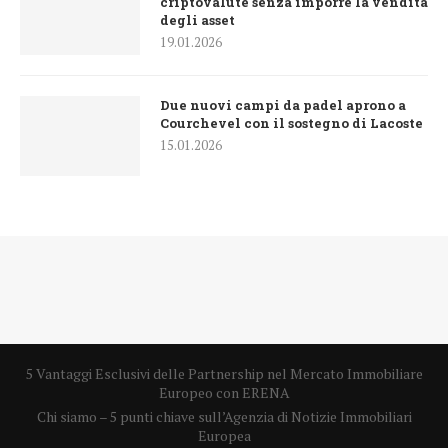
criptovalute senza imporre la vendita
degli asset
19.01.2026
Due nuovi campi da padel aprono a
Courchevel con il sostegno di Lacoste
15.01.2026
5 Vantaggi Esclusivi delle Partnership nel Mercato Immobiliare
Europeo con ERENA
Chi siamo – 5 punti chiave sull’Agenzia di Notizie Immobiliari
Europea