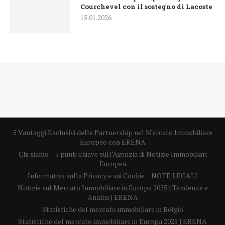
Courchevel con il sostegno di Lacoste
15.01.2026
5 Vantaggi Esclusivi delle Partnership nel Mercato Immobiliare
Europeo con ERENA
Chi siamo – 5 punti chiave sull’Agenzia di Notizie Immobiliari
Europea
Informativa sulla Privacy e sui Cookie
NOTE LEGALI
Notizie sul Mercato Immobiliare in Europa 2025 | Tendenze e
Analisi | ERENA
Statistiche del mercato immobiliare in Belgio
Statistiche del mercato immobiliare in Europa 2025 | ERENA