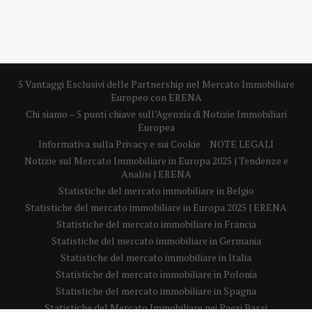
5 Vantaggi Esclusivi delle Partnership nel Mercato Immobiliare
Europeo con ERENA
Chi siamo – 5 punti chiave sull’Agenzia di Notizie Immobiliari
Europea
Informativa sulla Privacy e sui Cookie
NOTE LEGALI
Notizie sul Mercato Immobiliare in Europa 2025 | Tendenze e
Analisi | ERENA
Statistiche del mercato immobiliare in Belgio
Statistiche del mercato immobiliare in Europa 2025 | ERENA
Statistiche del mercato immobiliare in Francia
Statistiche del mercato immobiliare in Germania
Statistiche del mercato immobiliare in Italia
Statistiche del mercato immobiliare in Polonia
Statistiche del mercato immobiliare in Spagna
Statistiche del Mercato Immobiliare nei Paesi Bassi