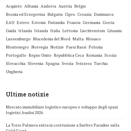
Acquisto
Albania
Andorra
Austria
Belgio
Bosnia ed Erzegovina
Bulgaria
Cipro
Croazia
Danimarca
EAU
Estero
Estonia
Finlandia
Francia
Germania
Grecia
Guida
Irlanda
Islanda
Italia
Lettonia
Liechtenstein
Lituania
Lussemburgo
Macedonia del Nord
Malta
Monaco
Montenegro
Norvegia
Notizie
Paesi Bassi
Polonia
Portogallo
Regno Unito
Repubblica Ceca
Romania
Scozia
Slovacchia
Slovenia
Spagna
Svezia
Svizzera
Turchia
Ungheria
Ultime notizie
Mercato immobiliare logistico europeo e sviluppo degli spazi
logistici Analisi 2026
La Torre Palmera entra in costruzione a Surfers Paradise sulla
Gold Coast