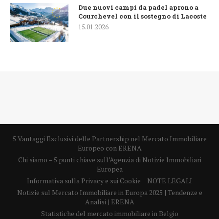
Due nuovi campi da padel aprono a
Courchevel con il sostegno di Lacoste
15.01.2026
5 Vantaggi Esclusivi delle Partnership nel Mercato Immobiliare
Europeo con ERENA
Chi siamo – 5 punti chiave sull’Agenzia di Notizie Immobiliari
Europea
Informativa sulla Privacy e sui Cookie
NOTE LEGALI
Notizie sul Mercato Immobiliare in Europa 2025 | Tendenze e
Analisi | ERENA
Statistiche del mercato immobiliare in Belgio