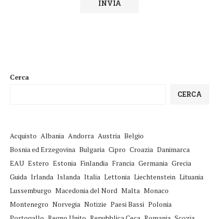
Cerca
CERCA
Acquisto
Albania
Andorra
Austria
Belgio
Bosnia ed Erzegovina
Bulgaria
Cipro
Croazia
Danimarca
EAU
Estero
Estonia
Finlandia
Francia
Germania
Grecia
Guida
Irlanda
Islanda
Italia
Lettonia
Liechtenstein
Lituania
Lussemburgo
Macedonia del Nord
Malta
Monaco
Montenegro
Norvegia
Notizie
Paesi Bassi
Polonia
Portogallo
Regno Unito
Repubblica Ceca
Romania
Scozia