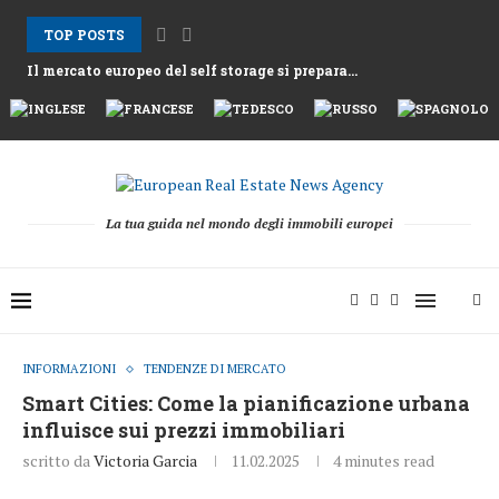
TOP POSTS
Il mercato europeo del self storage si prepara...
Gli affitti ad Atene aumentano mentre la Grecia...
Nemo Garden Una fattoria subacquea che sfida l’agricoltura...
Bruxelles vuole sbloccare 10 mila miliardi di euro...
Greystar Avanza nell’Espansione Strategica del Build to Rent...
Le grandi città prendono di mira le seconde...
Asset alberghieri dopo la stagione 2025 mentre fondi...
Il cambiamento strutturale dietro la ripresa della raccolta...
La tua guida nel mondo degli immobili europei
INFORMAZIONI
TENDENZE DI MERCATO
Smart Cities: Come la pianificazione urbana
influisce sui prezzi immobiliari
scritto da
Victoria Garcia
11.02.2025
4 minutes read