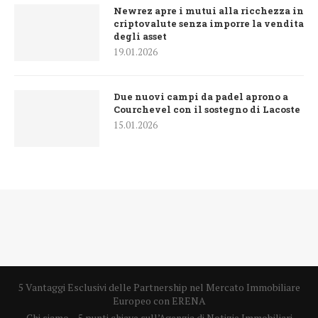
Newrez apre i mutui alla ricchezza in
criptovalute senza imporre la vendita
degli asset
19.01.2026
Due nuovi campi da padel aprono a
Courchevel con il sostegno di Lacoste
15.01.2026
5 Vantaggi Esclusivi delle Partnership nel Mercato Immobiliare
Europeo con ERENA
Chi siamo – 5 punti chiave sull’Agenzia di Notizie Immobiliari