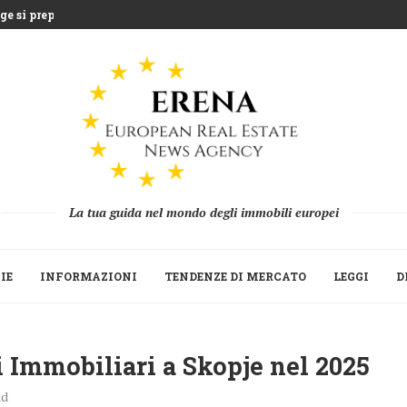
e si prepara...
entre la Grecia...
uea che sfida l’agricoltura...
 miliardi di euro...
Strategica del Build to Rent...
 le seconde...
ne 2025 mentre fondi...
 la ripresa della raccolta...
La tua guida nel mondo degli immobili europei
IE
INFORMAZIONI
TENDENZE DI MERCATO
LEGGI
D
i Immobiliari a Skopje nel 2025
ad