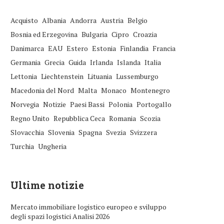
Acquisto
Albania
Andorra
Austria
Belgio
Bosnia ed Erzegovina
Bulgaria
Cipro
Croazia
Danimarca
EAU
Estero
Estonia
Finlandia
Francia
Germania
Grecia
Guida
Irlanda
Islanda
Italia
Lettonia
Liechtenstein
Lituania
Lussemburgo
Macedonia del Nord
Malta
Monaco
Montenegro
Norvegia
Notizie
Paesi Bassi
Polonia
Portogallo
Regno Unito
Repubblica Ceca
Romania
Scozia
Slovacchia
Slovenia
Spagna
Svezia
Svizzera
Turchia
Ungheria
Ultime notizie
Mercato immobiliare logistico europeo e sviluppo
degli spazi logistici Analisi 2026