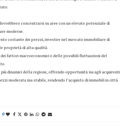
rato.
ri dovrebbero concentrarsi su aree con un elevato potenziale di
tture moderne.
to costante dei prezzi, investire nel mercato immobiliare di
 proprietà di alta qualità.
ei fattori macroeconomici e delle possibili fluttuazioni del
to.
più dinamici della regione, offrendo opportunità sia agli acquirenti
prezzi moderata ma stabile, rendendo l’acquisto di immobili in città
0