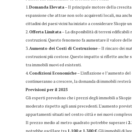
1.
Domanda Elevata
– Il principale motore della crescita d
espansione che attrae non solo acquirenti locali, ma anche 
cittadini dei paesi vicini ha iniziato a considerare Skopje u
2.
Offerta Limitata
– La disponibilità di terreni edificabili
costruzioni. Questo fenomeno fa aumentare il valore delle 
3.
Aumento dei Costi di Costruzione
– Il rincaro dei m
costruzioni più costose. Questo impatto si riflette anche 
tra immobili nuovi ed esistenti.
4.
Condizioni Economiche
– L’inflazione e l’aumento del 
continueranno a crescere, la domanda di immobili resterà
Previsioni per il 2025
Gli esperti prevedono che i prezzi degli immobili a Skopje
moderato rispetto agli anni precedenti. L’aumento previ
appartamenti situati nel centro città e nei nuovi complessi
Il prezzo medio al metro quadrato potrebbe superare i
2.
potrebbe oscillare tra
1.100 e 1.300 €
. Gli immobili di lu