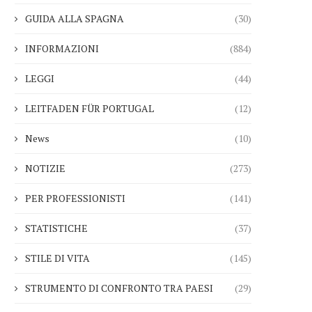
GUIDA ALLA SPAGNA
(30)
INFORMAZIONI
(884)
LEGGI
(44)
Asset alberghieri dopo la stagione
Perché la Danimarca ha c
LEITFADEN FÜR PORTUGAL
(12)
2025 mentre fondi...
Caraibi e...
28.01.2026
22.01.2026
News
(10)
NOTIZIE
(273)
PER PROFESSIONISTI
(141)
STATISTICHE
(37)
STILE DI VITA
(145)
STRUMENTO DI CONFRONTO TRA PAESI
(29)