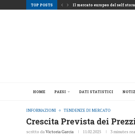
TOP POSTS
Il mercato europeo del self storag
Gli affitti ad Atene aumentano m
Nemo Garden Una fattoria subacq
Bruxelles vuole sbloccare 10 mila
Greystar Avanza nell’Espansione 
Le grandi città prendono di mira
Asset alberghieri dopo la stagio
Il cambiamento strutturale dietro
HOME
PAESI
DATI STATISTICI
NOTIZ
INFORMAZIONI
TENDENZE DI MERCATO
Crescita Prevista dei Prezz
scritto da
Victoria Garcia
11.02.2025
3 minutes re