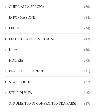
GUIDA ALLA SPAGNA
(30)
INFORMAZIONI
(884)
Nemo Garden Una fattoria
Bruxelles vuole sbloccare
ubacquea che sfida l’agricoltura...
miliardi di euro...
LEGGI
(44)
17.02.2026
16.02.2026
LEITFADEN FÜR PORTUGAL
(12)
News
(10)
NOTIZIE
(273)
PER PROFESSIONISTI
(141)
STATISTICHE
(37)
STILE DI VITA
(145)
STRUMENTO DI CONFRONTO TRA PAESI
(29)