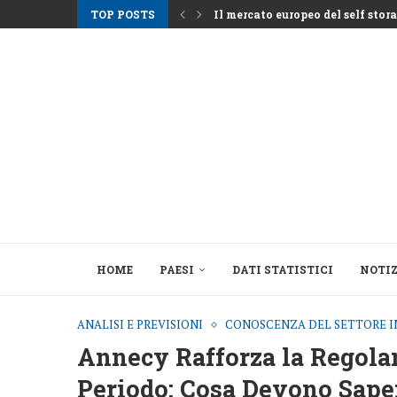
TOP POSTS
Il mercato europeo del self storag
Gli affitti ad Atene aumentano m
Nemo Garden Una fattoria subacq
Bruxelles vuole sbloccare 10 mila
Greystar Avanza nell’Espansione 
Le grandi città prendono di mira
Asset alberghieri dopo la stagio
Il cambiamento strutturale dietro
HOME
PAESI
DATI STATISTICI
NOTIZ
ANALISI E PREVISIONI
CONOSCENZA DEL SETTORE I
Annecy Rafforza la Regolam
Periodo: Cosa Devono Saper