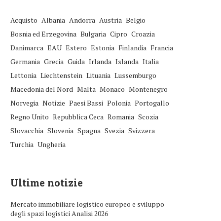
Acquisto
Albania
Andorra
Austria
Belgio
Bosnia ed Erzegovina
Bulgaria
Cipro
Croazia
Danimarca
EAU
Estero
Estonia
Finlandia
Francia
Germania
Grecia
Guida
Irlanda
Islanda
Italia
Lettonia
Liechtenstein
Lituania
Lussemburgo
Macedonia del Nord
Malta
Monaco
Montenegro
Norvegia
Notizie
Paesi Bassi
Polonia
Portogallo
Regno Unito
Repubblica Ceca
Romania
Scozia
Slovacchia
Slovenia
Spagna
Svezia
Svizzera
Turchia
Ungheria
Ultime notizie
Mercato immobiliare logistico europeo e sviluppo
degli spazi logistici Analisi 2026