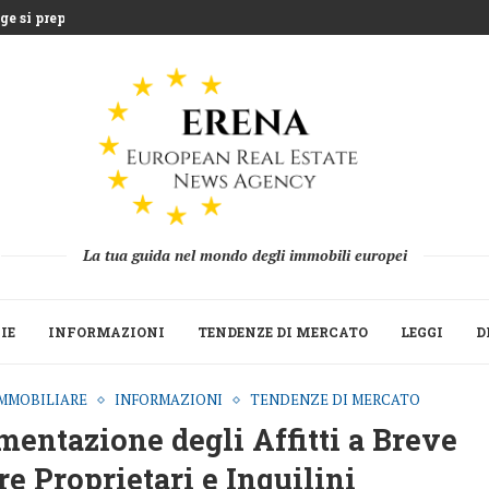
e si prepara...
entre la Grecia...
uea che sfida l’agricoltura...
 miliardi di euro...
Strategica del Build to Rent...
 le seconde...
ne 2025 mentre fondi...
 la ripresa della raccolta...
La tua guida nel mondo degli immobili europei
IE
INFORMAZIONI
TENDENZE DI MERCATO
LEGGI
D
MMOBILIARE
INFORMAZIONI
TENDENZE DI MERCATO
entazione degli Affitti a Breve
e Proprietari e Inquilini