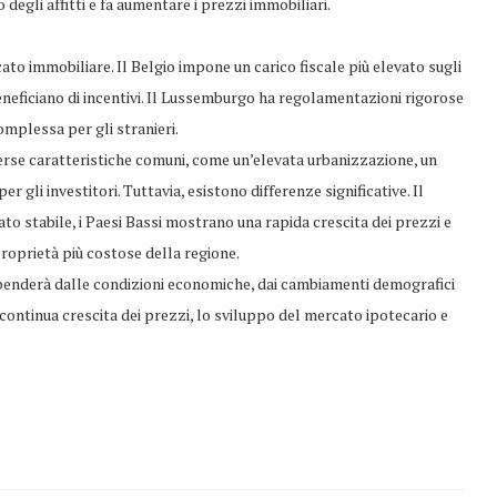
 degli affitti e fa aumentare i prezzi immobiliari.
cato immobiliare. Il Belgio impone un carico fiscale più elevato sugli
 beneficiano di incentivi. Il Lussemburgo ha regolamentazioni rigorose
omplessa per gli stranieri.
erse caratteristiche comuni, come un’elevata urbanizzazione, un
r gli investitori. Tuttavia, esistono differenze significative. Il
ato stabile, i Paesi Bassi mostrano una rapida crescita dei prezzi e
roprietà più costose della regione.
ipenderà dalle condizioni economiche, dai cambiamenti demografici
continua crescita dei prezzi, lo sviluppo del mercato ipotecario e