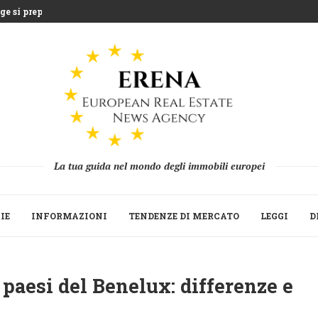
e si prepara...
entre la Grecia...
uea che sfida l’agricoltura...
 miliardi di euro...
Strategica del Build to Rent...
 le seconde...
ne 2025 mentre fondi...
 la ripresa della raccolta...
La tua guida nel mondo degli immobili europei
IE
INFORMAZIONI
TENDENZE DI MERCATO
LEGGI
D
paesi del Benelux: differenze e