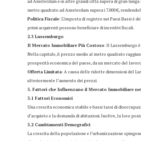
ad Amsterdam e in altre grandi città supera di gran lunga 
metro quadrato ad Amsterdam supera i 7.000 €, rendendola
Politica Fiscale
: L’imposta di registro nei Paesi Bassi è del
primi acquirenti possono beneficiare di incentivi fiscali.
2.3 Lussemburgo
Il Mercato Immobiliare Più Costoso
: Il Lussemburgo è
Nella capitale, il prezzo medio al metro quadrato raggiung
prosperità economica del paese, da un mercato del lavoro s
Offerta Limitata
: A causa delle ridotte dimensioni del L
ulteriormente l’aumento dei prezzi.
3. Fattori che Influenzano il Mercato Immobiliare ne
3.1 Fattori Economici
Una crescita economica stabile e bassi tassi di disoccupa
d’acquisto e la domanda di abitazioni. Inoltre, la loro posi
3.2 Cambiamenti Demografici
La crescita della popolazione e l’urbanizzazione spingono 