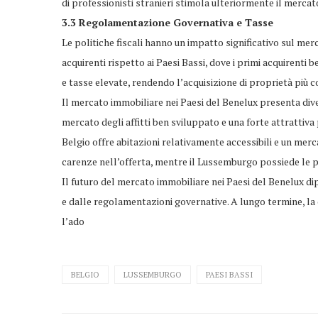
di professionisti stranieri stimola ulteriormente il mercato
3.3 Regolamentazione Governativa e Tasse
Le politiche fiscali hanno un impatto significativo sul mer
acquirenti rispetto ai Paesi Bassi, dove i primi acquirenti
e tasse elevate, rendendo l’acquisizione di proprietà più c
Il mercato immobiliare nei Paesi del Benelux presenta div
mercato degli affitti ben sviluppato e una forte attrattiva pe
Belgio offre abitazioni relativamente accessibili e un merc
carenze nell’offerta, mentre il Lussemburgo possiede le p
Il futuro del mercato immobiliare nei Paesi del Benelux d
e dalle regolamentazioni governative. A lungo termine, la 
l’ado
BELGIO
LUSSEMBURGO
PAESI BASSI