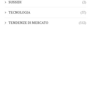
SUSSIDI
(2)
TECNOLOGIA
(37)
TENDENZE DI MERCATO
(512)
Asset alberghieri dopo la stagione
Perché la Danimarca ha c
2025 mentre fondi...
Caraibi e...
28.01.2026
22.01.2026