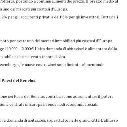
l’offerta, portando a continui aumenti dei prezzi. Il prezzo medio al
 uno dei mercati più costosi d’Europa.
 2% per gli acquirenti privati e dell’8% per gli investitori. Tuttavia, i
 noto per avere uno dei mercati immobiliari più costosi d’Europa.
e i 10.000–12.000 €. L’alta domanda di abitazioni è alimentata dalla
tabile e da un elevato tenore di vita.
ussemburgo, le nuove costruzioni sono limitate, alimentando
i Paesi del Benelux
zione nei Paesi del Benelux contribuiscono ad aumentare il potere
zione centrale in Europa li rende nodi economici cruciali.
la domanda di abitazioni, soprattutto nelle grandi città. L’afflusso