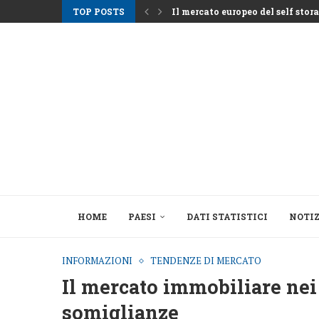
TOP POSTS
Il mercato europeo del self storag
Gli affitti ad Atene aumentano m
Nemo Garden Una fattoria subacq
Bruxelles vuole sbloccare 10 mila
Greystar Avanza nell’Espansione 
Le grandi città prendono di mira
Asset alberghieri dopo la stagio
Il cambiamento strutturale dietro
HOME
PAESI
DATI STATISTICI
NOTIZ
INFORMAZIONI
TENDENZE DI MERCATO
Il mercato immobiliare nei 
somiglianze