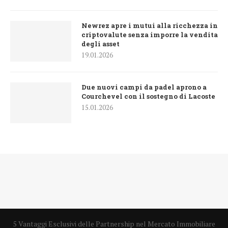
Newrez apre i mutui alla ricchezza in
criptovalute senza imporre la vendita
degli asset
19.01.2026
Due nuovi campi da padel aprono a
Courchevel con il sostegno di Lacoste
15.01.2026
5 Vantaggi Esclusivi delle Partnership nel Mercato Immobiliare