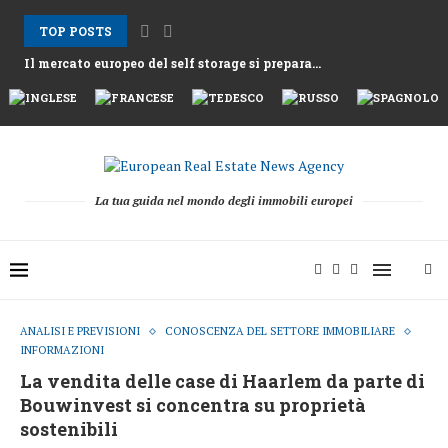
TOP POSTS
Il mercato europeo del self storage si prepara...
Gli affitti ad Atene aumentano mentre la Grecia...
Nemo Garden Una fattoria subacquea che sfida l’agricoltura...
Bruxelles vuole sbloccare 10 mila miliardi di euro...
Greystar Avanza nell’Espansione Strategica del Build to Rent...
Le grandi città prendono di mira le seconde...
Asset alberghieri dopo la stagione 2025 mentre fondi...
Il cambiamento strutturale dietro la ripresa della raccolta...
La tua guida nel mondo degli immobili europei
ANALISI E PREVISIONI
CONOSCENZA DEL SETTORE IMMOBILIARE
INFORMAZIONI
La vendita delle case di Haarlem da parte di
Bouwinvest si concentra su proprietà
sostenibili