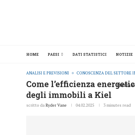
HOME
PAESI
DATI STATISTICI
NOTIZIE
ANALISI E PREVISIONI
CONOSCENZA DEL SETTORE I
Come l’efficienza energetic
ITALIAN
degli immobili a Kiel
scritto da
Ryder Vane
04.02.2025
3 minutes read