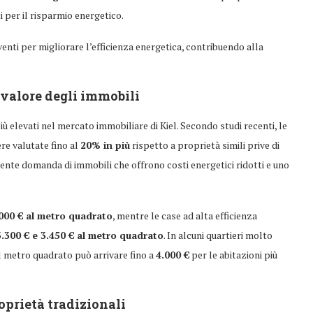
 per il risparmio energetico.
rventi per migliorare l’efficienza energetica, contribuendo alla
l valore degli immobili
ù elevati nel mercato immobiliare di Kiel. Secondo studi recenti, le
re valutate fino al
20% in più
rispetto a proprietà simili prive di
cente domanda di immobili che offrono costi energetici ridotti e uno
000 € al metro quadrato
, mentre le case ad alta efficienza
3.300 € e 3.450 € al metro quadrato
. In alcuni quartieri molto
al metro quadrato può arrivare fino a
4.000 €
per le abitazioni più
oprietà tradizionali