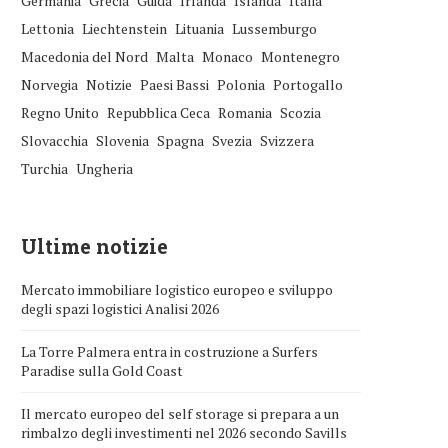
Germania
Grecia
Guida
Irlanda
Islanda
Italia
Lettonia
Liechtenstein
Lituania
Lussemburgo
Macedonia del Nord
Malta
Monaco
Montenegro
Norvegia
Notizie
Paesi Bassi
Polonia
Portogallo
Regno Unito
Repubblica Ceca
Romania
Scozia
Slovacchia
Slovenia
Spagna
Svezia
Svizzera
Turchia
Ungheria
Ultime notizie
Mercato immobiliare logistico europeo e sviluppo
degli spazi logistici Analisi 2026
La Torre Palmera entra in costruzione a Surfers
Paradise sulla Gold Coast
Il mercato europeo del self storage si prepara a un
rimbalzo degli investimenti nel 2026 secondo Savills