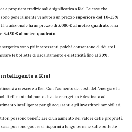
a e proprietà tradizionali è significativa a Kiel. Le case che
ca sono generalmente vendute a un prezzo
superiore del 10-15%
ietà tradizionale ha un prezzo di
3.000 € al metro quadrato
, una
 e 3.450 € al metro quadrato
.
 energetica sono più interessanti, poiché consentono di ridurre i
sare le bollette di riscaldamento e elettricità fino al
30%
,
intelligente a Kiel
tinuerà a crescere a Kiel. Con l’aumento dei costi dell’energia e la
bili efficienti dal punto di vista energetico è destinata ad
mento intelligente per gli acquirenti e gli investitori immobiliari.
stitori possono beneficiare di un aumento del valore delle proprietà
 di casa possono godere di risparmi a lungo termine sulle bollette