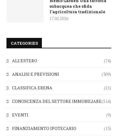
Nemo Garden Una fattoria
subacquea che sfida
l’agricoltura tradizionale
17.02.2026
CATEGORIES
ALL’ESTERO
(74)
ANALISI E PREVISIONI
(309)
CLASSIFICA ERENA
(21)
CONOSCENZA DEL SETTORE IMMOBILIARE
(514)
EVENTI
(9)
FINANZIAMENTO IPOTECARIO
(13)