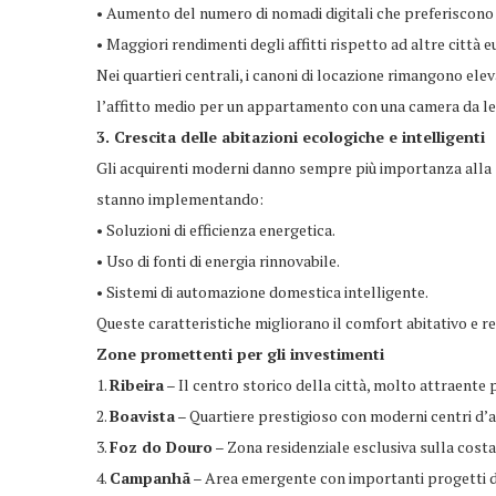
• Aumento del numero di nomadi digitali che preferiscono a
• Maggiori rendimenti degli affitti rispetto ad altre città 
Nei quartieri centrali, i canoni di locazione rimangono eleva
l’affitto medio per un appartamento con una camera da lett
3. Crescita delle abitazioni ecologiche e intelligenti
Gli acquirenti moderni danno sempre più importanza alla so
stanno implementando:
• Soluzioni di efficienza energetica.
• Uso di fonti di energia rinnovabile.
• Sistemi di automazione domestica intelligente.
Queste caratteristiche migliorano il comfort abitativo e ren
Zone promettenti per gli investimenti
1.
Ribeira
– Il centro storico della città, molto attraente p
2.
Boavista
– Quartiere prestigioso con moderni centri d’af
3.
Foz do Douro
– Zona residenziale esclusiva sulla costa,
4.
Campanhã
– Area emergente con importanti progetti di