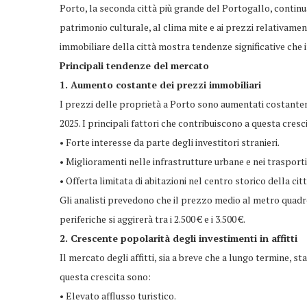
Porto, la seconda città più grande del Portogallo, continua 
patrimonio culturale, al clima mite e ai prezzi relativament
immobiliare della città mostra tendenze significative che i
Principali tendenze del mercato
1. Aumento costante dei prezzi immobiliari
I prezzi delle proprietà a Porto sono aumentati costante
2025. I principali fattori che contribuiscono a questa cresc
• Forte interesse da parte degli investitori stranieri.
• Miglioramenti nelle infrastrutture urbane e nei trasporti
• Offerta limitata di abitazioni nel centro storico della citt
Gli analisti prevedono che il prezzo medio al metro quadro
periferiche si aggirerà tra i 2.500 € e i 3.500 €.
2. Crescente popolarità degli investimenti in affitti
Il mercato degli affitti, sia a breve che a lungo termine, s
questa crescita sono:
• Elevato afflusso turistico.