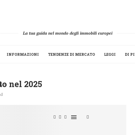
La tua guida nel mondo degli immobili europei
INFORMAZIONI
TENDENZE DI MERCATO
LEGGI
DI P
to nel 2025
O
ad