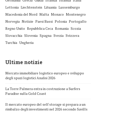
Germania
Grecia
Guida
Irlanda
Islanda
Italia
Lettonia
Liechtenstein
Lituania
Lussemburgo
Macedonia del Nord
Malta
Monaco
Montenegro
Norvegia
Notizie
Paesi Bassi
Polonia
Portogallo
Regno Unito
Repubblica Ceca
Romania
Scozia
Slovacchia
Slovenia
Spagna
Svezia
Svizzera
Turchia
Ungheria
Ultime notizie
Mercato immobiliare logistico europeo e sviluppo
degli spazi logistici Analisi 2026
La Torre Palmera entra in costruzione a Surfers
Paradise sulla Gold Coast
Il mercato europeo del self storage si prepara a un
rimbalzo degli investimenti nel 2026 secondo Savills