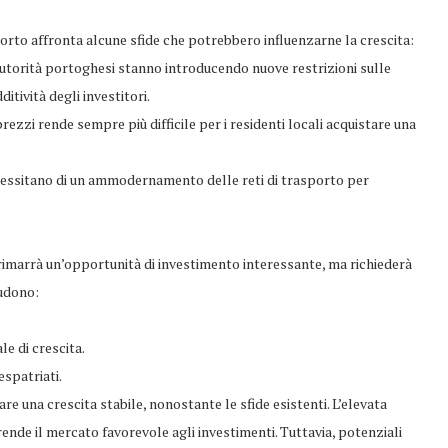
Porto affronta alcune sfide che potrebbero influenzarne la crescita:
 autorità portoghesi stanno introducendo nuove restrizioni sulle
itività degli investitori.
rezzi rende sempre più difficile per i residenti locali acquistare una
ecessitano di un ammodernamento delle reti di trasporto per
 rimarrà un’opportunità di investimento interessante, ma richiederà
ludono:
le di crescita.
espatriati.
e una crescita stabile, nonostante le sfide esistenti. L’elevata
ende il mercato favorevole agli investimenti. Tuttavia, potenziali