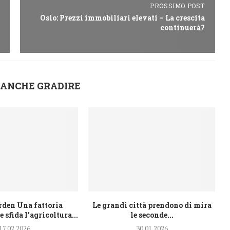
PROSSIMO POST
Oslo: Prezzi immobiliari elevati – La crescita
continuerà?
 ANCHE GRADIRE
den Una fattoria
Le grandi città prendono di mira
 sfida l’agricoltura...
le seconde...
17.02.2026
30.01.2026