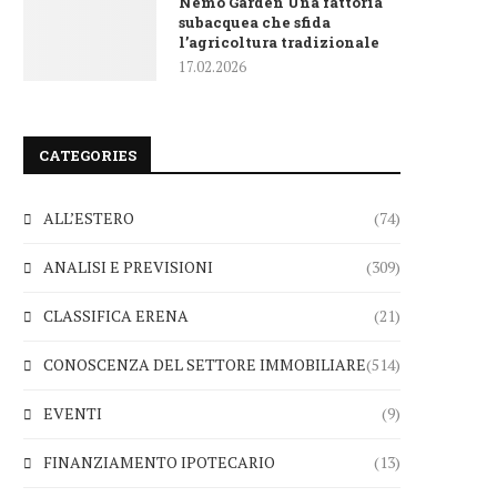
Nemo Garden Una fattoria
subacquea che sfida
l’agricoltura tradizionale
17.02.2026
CATEGORIES
ALL’ESTERO
(74)
ANALISI E PREVISIONI
(309)
CLASSIFICA ERENA
(21)
CONOSCENZA DEL SETTORE IMMOBILIARE
(514)
EVENTI
(9)
FINANZIAMENTO IPOTECARIO
(13)