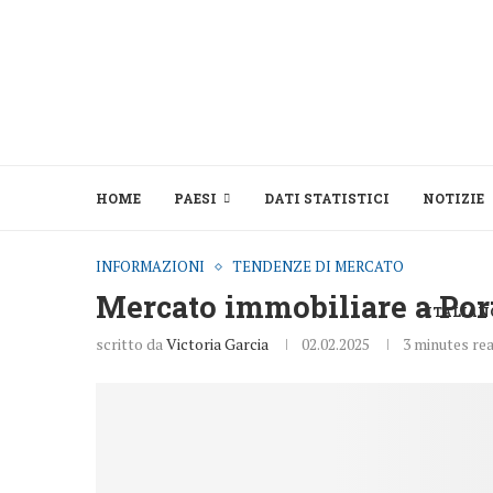
HOME
PAESI
DATI STATISTICI
NOTIZIE
INFORMAZIONI
TENDENZE DI MERCATO
Mercato immobiliare a Por
ITALIAN
scritto da
Victoria Garcia
02.02.2025
3 minutes re