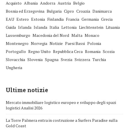
Acquisto
Albania
Andorra
Austria
Belgio
Bosnia ed Erzegovina
Bulgaria
Cipro
Croazia
Danimarca
EAU
Estero
Estonia
Finlandia
Francia
Germania
Grecia
Guida
Irlanda
Islanda
Italia
Lettonia
Liechtenstein
Lituania
Lussemburgo
Macedonia del Nord
Malta
Monaco
Montenegro
Norvegia
Notizie
Paesi Bassi
Polonia
Portogallo
Regno Unito
Repubblica Ceca
Romania
Scozia
Slovacchia
Slovenia
Spagna
Svezia
Svizzera
Turchia
Ungheria
Ultime notizie
Mercato immobiliare logistico europeo e sviluppo degli spazi
logistici Analisi 2026
La Torre Palmera entra in costruzione a Surfers Paradise sulla
Gold Coast