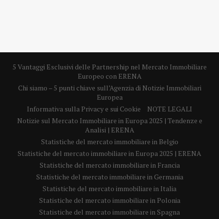
5 Vantaggi Esclusivi delle Partnership nel Mercato Immobiliare
Europeo con ERENA
Chi siamo – 5 punti chiave sull’Agenzia di Notizie Immobiliari
Europea
Informativa sulla Privacy e sui Cookie
NOTE LEGALI
Notizie sul Mercato Immobiliare in Europa 2025 | Tendenze e
Analisi | ERENA
Statistiche del mercato immobiliare in Belgio
Statistiche del mercato immobiliare in Europa 2025 | ERENA
Statistiche del mercato immobiliare in Francia
Statistiche del mercato immobiliare in Germania
Statistiche del mercato immobiliare in Italia
Statistiche del mercato immobiliare in Polonia
Statistiche del mercato immobiliare in Spagna