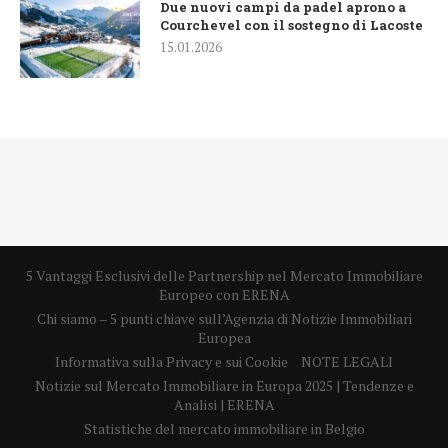
Due nuovi campi da padel aprono a
Courchevel con il sostegno di Lacoste
15.01.2026
5 Vantaggi Esclusivi delle Partnership nel Mercato Immobiliare
Europeo con ERENA
Chi siamo – 5 punti chiave sull’Agenzia di Notizie Immobiliari
Europea
Informativa sulla Privacy e sui Cookie
NOTE LEGALI
Notizie sul Mercato Immobiliare in Europa 2025 | Tendenze e
Analisi | ERENA
Statistiche del mercato immobiliare in Belgio