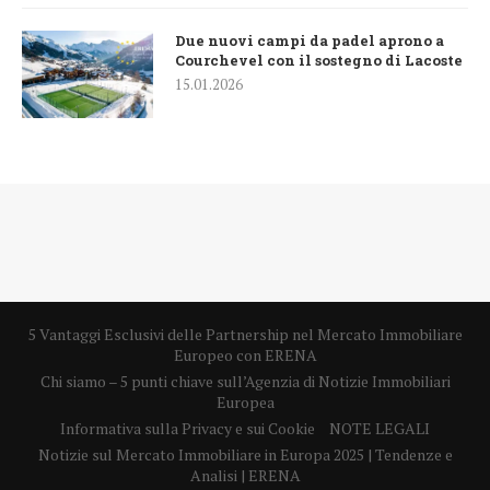
Due nuovi campi da padel aprono a
Courchevel con il sostegno di Lacoste
15.01.2026
5 Vantaggi Esclusivi delle Partnership nel Mercato Immobiliare
Europeo con ERENA
Chi siamo – 5 punti chiave sull’Agenzia di Notizie Immobiliari
Europea
Informativa sulla Privacy e sui Cookie
NOTE LEGALI
Notizie sul Mercato Immobiliare in Europa 2025 | Tendenze e
Analisi | ERENA