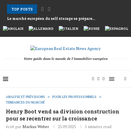
TOP POSTS
Le marché européen du self storage se prépare...
Les loyers à Athènes grimpent alors que la...
Nemo Garden Une ferme sous-marine qui défie l’agriculture...
Bruxelles veut mobiliser 10 000 milliards d’euros d’épargne...
Greystar Accélère son Expansion Stratégique du Build to...
Les grandes villes ciblent les résidences secondaires avec...
Les actifs hôteliers après la saison 2025 alors...
Le tournant structurel derrière la reprise de la...
Votre guide dans le monde de l’immobilier européen
ANALYSE ET PRÉVISIONS
POUR LES PROFESSIONNELS
TENDANCES DU MARCHÉ
Henry Boot vend sa division construction
pour se recentrer sur la croissance
écrit par
Markus Weber
25.09.2025
5 minutes read