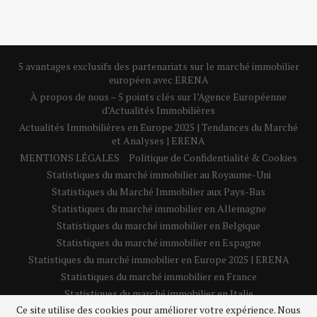
5 avantages exclusifs des partenariats sur le marché immobilier
européen avec ERENA
À propos de nous – 5 points clés sur l’Agence Européenne
d’Actualités Immobilières
Actualités Immobilières en Europe 2025 | Tendances du Marché
et Analyses | ERENA
MENTIONS LÉGALES
Politique de Confidentialité & Cookies
Statistiques du marché immobilier au Royaume-Uni
Statistiques du Marché Immobilier aux Pays-Bas
Statistiques du marché immobilier en Allemagne
Statistiques du marché immobilier en Belgique
Statistiques du marché immobilier en Espagne
Statistiques du marché immobilier en Europe 2025 | ERENA
Statistiques du marché immobilier en France
Statistiques du marché immobilier en Italie
Ce site utilise des cookies pour améliorer votre expérience. Nous
Statistiques du marché immobilier en Pologne