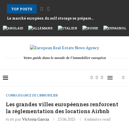
TOP POSTS
Le marché européen du self storage se prépare...
Les loyers à Athènes grimpent alors que la...
Nemo Garden Une ferme sous-marine qui défie l’agriculture...
Bruxelles veut mobiliser 10 000 milliards d’euros d’épargne...
Greystar Accélère son Expansion Stratégique du Build to...
Les grandes villes ciblent les résidences secondaires avec...
Les actifs hôteliers après la saison 2025 alors...
Le tournant structurel derrière la reprise de la...
Votre guide dans le monde de l’immobilier européen
CONNAISSANCE DE L'IMMOBILIER
Les grandes villes européennes renforcent
la réglementation des locations Airbnb
écrit par
Victoria Garcia
23.06.2025
4 minutes read