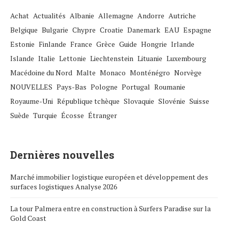
Achat
Actualités
Albanie
Allemagne
Andorre
Autriche
Belgique
Bulgarie
Chypre
Croatie
Danemark
EAU
Espagne
Estonie
Finlande
France
Grèce
Guide
Hongrie
Irlande
Islande
Italie
Lettonie
Liechtenstein
Lituanie
Luxembourg
Macédoine du Nord
Malte
Monaco
Monténégro
Norvège
NOUVELLES
Pays-Bas
Pologne
Portugal
Roumanie
Royaume-Uni
République tchèque
Slovaquie
Slovénie
Suisse
Suède
Turquie
Écosse
Étranger
Dernières nouvelles
Marché immobilier logistique européen et développement des
surfaces logistiques Analyse 2026
La tour Palmera entre en construction à Surfers Paradise sur la
Gold Coast