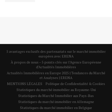
5 avantages exclusifs des partenariats sur le marché immobilier
européen avec ERENA
À propos de nous – 5 points clés sur l’Agence Européenne
d’Actualités Immobilières
Actualités Immobilières en Europe 2025 | Tendances du Marché
et Analyses | ERENA
MENTIONS LÉGALES
Politique de Confidentialité & Cookies
Statistiques du marché immobilier au Royaume-Uni
Statistiques du Marché Immobilier aux Pays-Bas
Statistiques du marché immobilier en Allemagne
Statistiques du marché immobilier en Belgique