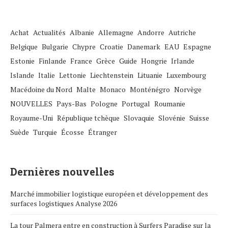
Achat
Actualités
Albanie
Allemagne
Andorre
Autriche
Belgique
Bulgarie
Chypre
Croatie
Danemark
EAU
Espagne
Estonie
Finlande
France
Grèce
Guide
Hongrie
Irlande
Islande
Italie
Lettonie
Liechtenstein
Lituanie
Luxembourg
Macédoine du Nord
Malte
Monaco
Monténégro
Norvège
NOUVELLES
Pays-Bas
Pologne
Portugal
Roumanie
Royaume-Uni
République tchèque
Slovaquie
Slovénie
Suisse
Suède
Turquie
Écosse
Étranger
Dernières nouvelles
Marché immobilier logistique européen et développement des
surfaces logistiques Analyse 2026
La tour Palmera entre en construction à Surfers Paradise sur la