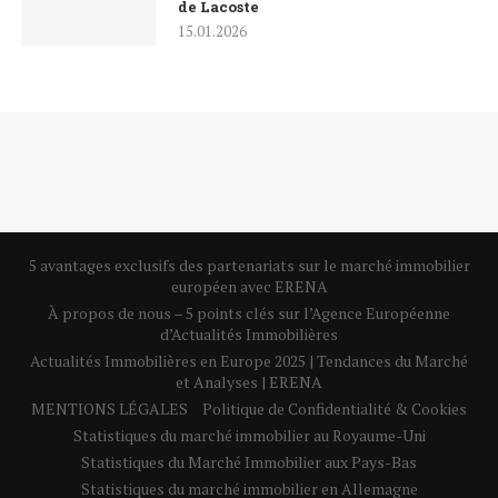
de Lacoste
15.01.2026
5 avantages exclusifs des partenariats sur le marché immobilier
européen avec ERENA
À propos de nous – 5 points clés sur l’Agence Européenne
d’Actualités Immobilières
Actualités Immobilières en Europe 2025 | Tendances du Marché
et Analyses | ERENA
MENTIONS LÉGALES
Politique de Confidentialité & Cookies
Statistiques du marché immobilier au Royaume-Uni
Statistiques du Marché Immobilier aux Pays-Bas
Statistiques du marché immobilier en Allemagne