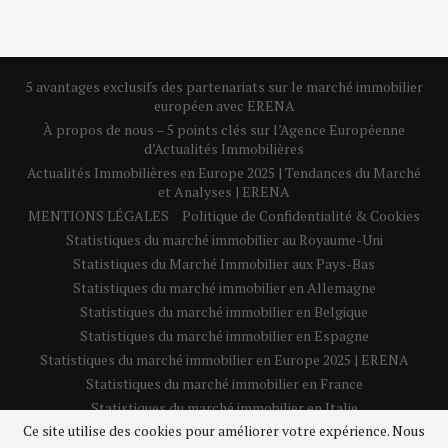
5 avantages exclusifs des partenariats sur le marché immobilier
européen avec ERENA
À propos de nous – 5 points clés sur l’Agence Européenne
d’Actualités Immobilières
Actualités Immobilières en Europe 2025 | Tendances du Marché
et Analyses | ERENA
MENTIONS LÉGALES
Politique de Confidentialité & Cookies
Statistiques du marché immobilier au Royaume-Uni
Statistiques du Marché Immobilier aux Pays-Bas
Statistiques du marché immobilier en Allemagne
Statistiques du marché immobilier en Belgique
Statistiques du marché immobilier en Espagne
Statistiques du marché immobilier en Europe 2025 | ERENA
Statistiques du marché immobilier en France
Statistiques du marché immobilier en Italie
Ce site utilise des cookies pour améliorer votre expérience. Nous
Statistiques du marché immobilier en Pologne