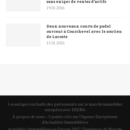
sans exiger de ventes d’actifs
19.01.2026
Deux nouveaux courts de padel
ouvrent à Courchevel avec le soutien
de Lacoste
15.01.2026
5 avantages exclusifs des partenariats sur le marché immobilier
européen avec ERENA
À propos de nous – 5 points clés sur l’Agence Européenne
d’Actualités Immobilières
Actualités Immobilières en Europe 2025 | Tendances du Marché