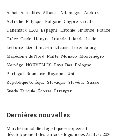
Achat
Actualités
Albanie
Allemagne
Andorre
Autriche
Belgique
Bulgarie
Chypre
Croatie
Danemark
EAU
Espagne
Estonie
Finlande
France
Grèce
Guide
Hongrie
Irlande
Islande
Italie
Lettonie
Liechtenstein
Lituanie
Luxembourg
Macédoine du Nord
Malte
Monaco
Monténégro
Norvège
NOUVELLES
Pays-Bas
Pologne
Portugal
Roumanie
Royaume-Uni
République tchèque
Slovaquie
Slovénie
Suisse
Suède
Turquie
Écosse
Étranger
Dernières nouvelles
Marché immobilier logistique européen et
développement des surfaces logistiques Analyse 2026