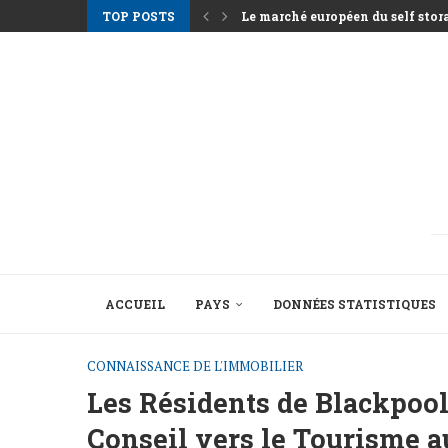
TOP POSTS
Le marché européen du self storag
Les loyers à Athènes grimpent alo
Nemo Garden Une ferme sous-marin
Bruxelles veut mobiliser 10 000 m
Greystar Accélère son Expansion 
Les grandes villes ciblent les ré
Les actifs hôteliers après la sais
Le tournant structurel derrière la 
ACCUEIL
PAYS
DONNÉES STATISTIQUES
CONNAISSANCE DE L'IMMOBILIER
Les Résidents de Blackpool 
Conseil vers le Tourisme a