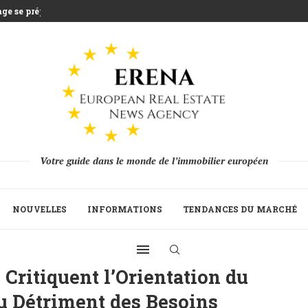
e se prépare...
rs que la...
e qui défie l’agriculture...
illiards d’euros d’épargne...
Stratégique du Build to...
sidences secondaires avec...
on 2025 alors...
reprise de la...
Votre guide dans le monde de l’immobilier européen
NOUVELLES
INFORMATIONS
TENDANCES DU MARCHÉ
Critiquent l’Orientation du
u Détriment des Besoins