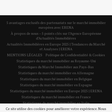
5 avantages exclusifs des partenariats sur le marché immobilier
européen avec ERENA
À propos de nous – 5 points clés sur l’Agence Européenne
d’Actualités Immobilières
Actualités Immobilières en Europe 2025 | Tendances du Marché
et Analyses | ERENA
MENTIONS LÉGALES
Politique de Confidentialité & Cookies
Statistiques du marché immobilier au Royaume-Uni
Statistiques du Marché Immobilier aux Pays-Bas
Statistiques du marché immobilier en Allemagne
Statistiques du marché immobilier en Belgique
Statistiques du marché immobilier en Espagne
Statistiques du marché immobilier en Europe 2025 | ERENA
Statistiques du marché immobilier en France
Statistiques du marché immobilier en Italie
Ce site utilise des cookies pour améliorer votre expérience. Nous
Statistiques du marché immobilier en Pologne