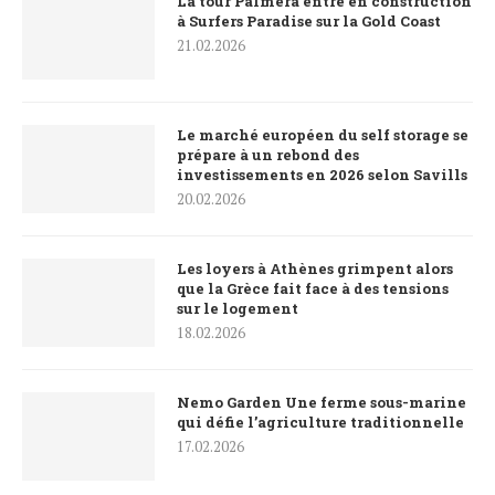
La tour Palmera entre en construction
à Surfers Paradise sur la Gold Coast
21.02.2026
Le marché européen du self storage se
prépare à un rebond des
investissements en 2026 selon Savills
20.02.2026
Les loyers à Athènes grimpent alors
que la Grèce fait face à des tensions
sur le logement
18.02.2026
Nemo Garden Une ferme sous-marine
qui défie l’agriculture traditionnelle
17.02.2026