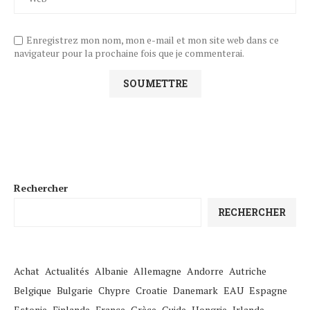
Enregistrez mon nom, mon e-mail et mon site web dans ce
navigateur pour la prochaine fois que je commenterai.
Rechercher
RECHERCHER
Achat
Actualités
Albanie
Allemagne
Andorre
Autriche
Belgique
Bulgarie
Chypre
Croatie
Danemark
EAU
Espagne
Estonie
Finlande
France
Grèce
Guide
Hongrie
Irlande