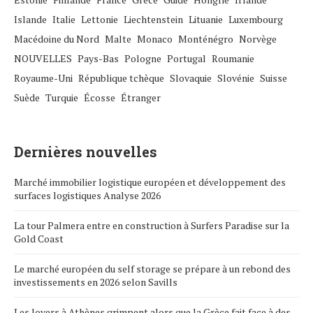
Islande
Italie
Lettonie
Liechtenstein
Lituanie
Luxembourg
Macédoine du Nord
Malte
Monaco
Monténégro
Norvège
NOUVELLES
Pays-Bas
Pologne
Portugal
Roumanie
Royaume-Uni
République tchèque
Slovaquie
Slovénie
Suisse
Suède
Turquie
Écosse
Étranger
Dernières nouvelles
Marché immobilier logistique européen et développement des
surfaces logistiques Analyse 2026
La tour Palmera entre en construction à Surfers Paradise sur la
Gold Coast
Le marché européen du self storage se prépare à un rebond des
investissements en 2026 selon Savills
Les loyers à Athènes grimpent alors que la Grèce fait face à des