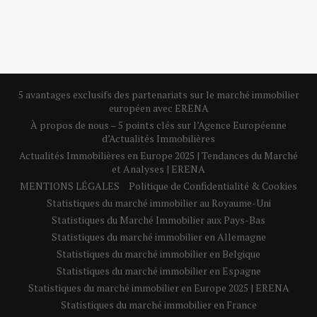
5 avantages exclusifs des partenariats sur le marché immobilier
européen avec ERENA
À propos de nous – 5 points clés sur l’Agence Européenne
d’Actualités Immobilières
Actualités Immobilières en Europe 2025 | Tendances du Marché
et Analyses | ERENA
MENTIONS LÉGALES
Politique de Confidentialité & Cookies
Statistiques du marché immobilier au Royaume-Uni
Statistiques du Marché Immobilier aux Pays-Bas
Statistiques du marché immobilier en Allemagne
Statistiques du marché immobilier en Belgique
Statistiques du marché immobilier en Espagne
Statistiques du marché immobilier en Europe 2025 | ERENA
Statistiques du marché immobilier en France