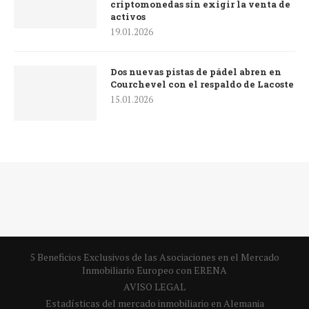
criptomonedas sin exigir la venta de
activos
19.01.2026
Dos nuevas pistas de pádel abren en
Courchevel con el respaldo de Lacoste
15.01.2026
5 Beneficios Exclusivos de las Asociaciones en el Mercado
Inmobiliario Europeo con ERENA
AVISO LEGAL
Estadísticas del mercado inmobiliario en Alemania