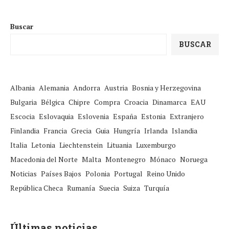
Buscar
BUSCAR
Albania
Alemania
Andorra
Austria
Bosnia y Herzegovina
Bulgaria
Bélgica
Chipre
Compra
Croacia
Dinamarca
EAU
Escocia
Eslovaquia
Eslovenia
España
Estonia
Extranjero
Finlandia
Francia
Grecia
Guia
Hungría
Irlanda
Islandia
Italia
Letonia
Liechtenstein
Lituania
Luxemburgo
Macedonia del Norte
Malta
Montenegro
Mónaco
Noruega
Noticias
Países Bajos
Polonia
Portugal
Reino Unido
República Checa
Rumanía
Suecia
Suiza
Turquía
Últimas noticias